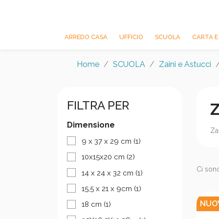
ARREDO CASA
UFFICIO
SCUOLA
CARTA E
Home
SCUOLA
Zaini e Astucci
FILTRA PER
Z
Dimensione
Za
9 x 37 x 29 cm
(1)
10x15x20 cm
(2)
Ci sono
14 x 24 x 32 cm
(1)
15,5 x 21 x 9cm
(1)
NUO
18 cm
(1)