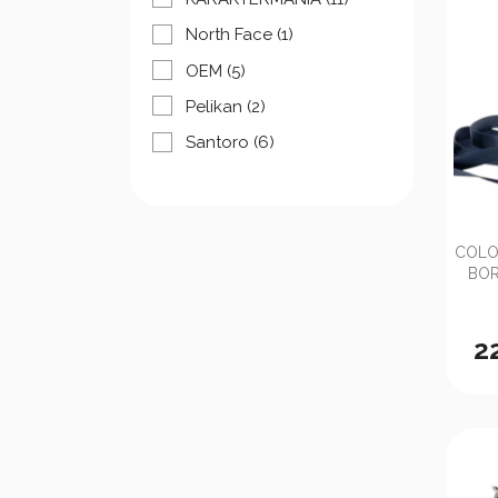
North Face
(1)
OEM
(5)
Pelikan
(2)
Santoro
(6)
COLO
BOR
2