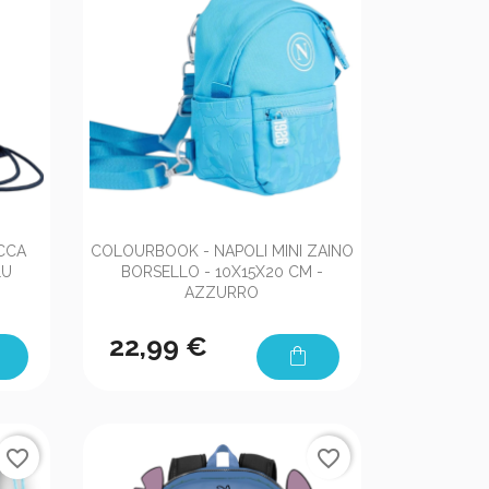

Anteprima
CCA
COLOURBOOK - NAPOLI MINI ZAINO
LU
BORSELLO - 10X15X20 CM -
AZZURRO
22,99 €
shopping_bag
favorite_border
favorite_border