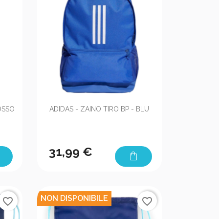

Anteprima
ROSSO
ADIDAS - ZAINO TIRO BP - BLU
31,99 €
shopping_bag
NON DISPONIBILE
favorite_border
favorite_border