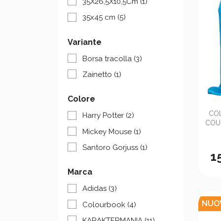
35X26,5X10,5Cm
(1)
35x45 cm
(5)
Variante
Borsa tracolla
(3)
Zainetto
(1)
Colore
CO
Harry Potter
(2)
COUL
Mickey Mouse
(1)
Santoro Gorjuss
(1)
1
Marca
Adidas
(3)
NUO
Colourbook
(4)
KARAKTERMANIA
(11)