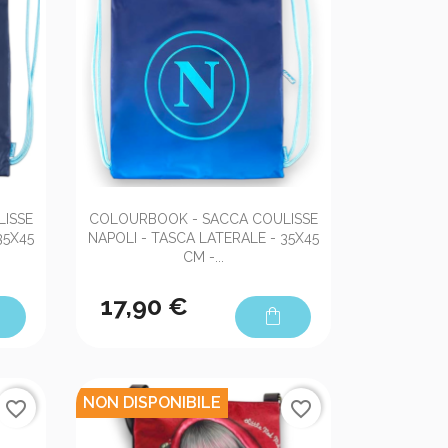

Anteprima
ISSE
COLOURBOOK - SACCA COULISSE
35X45
NAPOLI - TASCA LATERALE - 35X45
CM -...
17,90 €
shopping_bag
NON DISPONIBILE
favorite_border
favorite_border