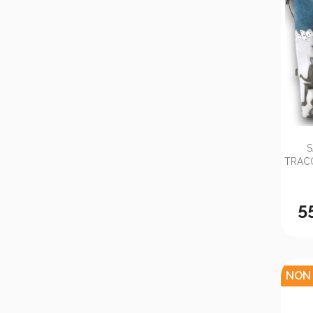
S
TRACO
5
NON 