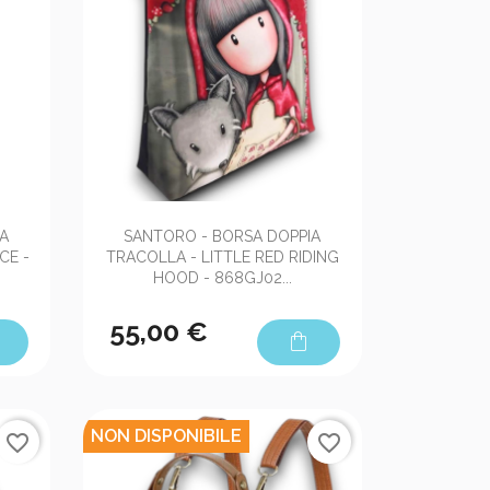

Anteprima
IA
SANTORO - BORSA DOPPIA
CE -
TRACOLLA - LITTLE RED RIDING
HOOD - 868GJ02...
55,00 €
shopping_bag
NON DISPONIBILE
favorite_border
favorite_border