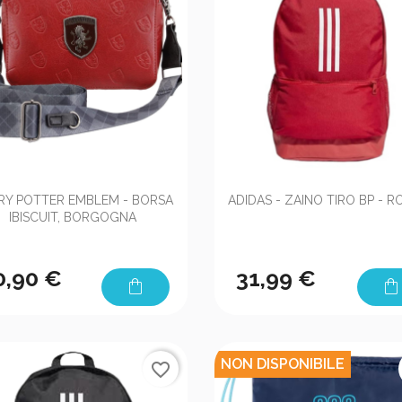


Anteprima
Anteprima
RY POTTER EMBLEM - BORSA
ADIDAS - ZAINO TIRO BP - 
IBISCUIT, BORGOGNA
0,90 €
31,99 €
shopping_bag
shopping_bag
NON DISPONIBILE
favorite_border