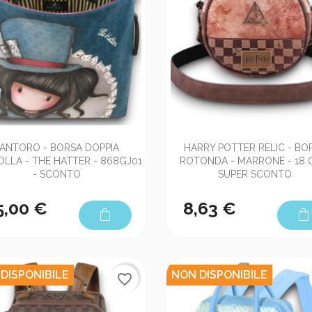


Anteprima
Anteprima
ANTORO - BORSA DOPPIA
HARRY POTTER RELIC - BO
LLA - THE HATTER - 868GJ01
ROTONDA - MARRONE - 18 
- SCONTO
SUPER SCONTO
5,00 €
8,63 €
shopping_bag
shopping_bag
DISPONIBILE
NON DISPONIBILE
favorite_border