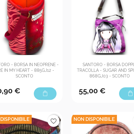


Anteprima
Anteprima
ORO - BORSA IN NEOPRENE -
SANTORO - BORSA DOPP
RE IN MY HEART - 885GJ12 -
TRACOLLA - SUGAR AND SPI
SCONTO
868GJ03 - SCONTO
0,90 €
55,00 €
shopping_bag
shopping_bag
DISPONIBILE
NON DISPONIBILE
favorite_border