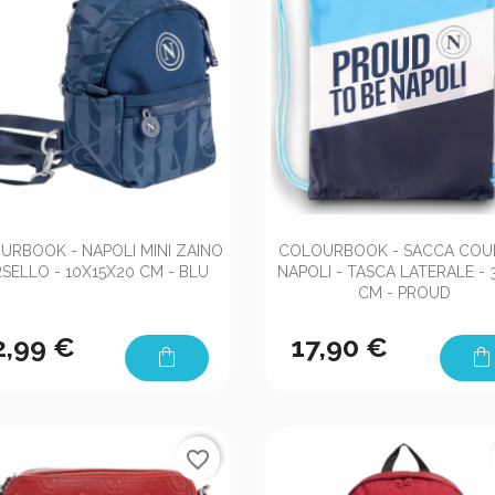


Anteprima
Anteprima
URBOOK - NAPOLI MINI ZAINO
COLOURBOOK - SACCA COUL
SELLO - 10X15X20 CM - BLU
NAPOLI - TASCA LATERALE - 
CM - PROUD
2,99 €
17,90 €
shopping_bag
shopping_bag
favorite_border