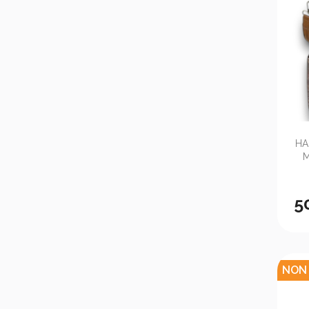
HA
M
5
NON 