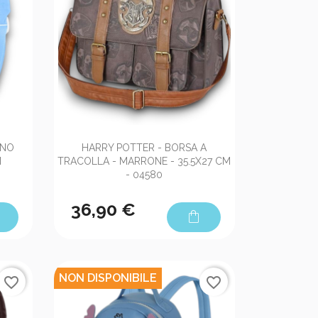

Anteprima
INO
HARRY POTTER - BORSA A
M
TRACOLLA - MARRONE - 35.5X27 CM
- 04580
36,90 €
shopping_bag
NON DISPONIBILE
favorite_border
favorite_border