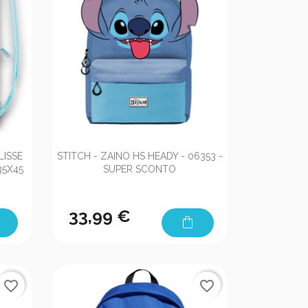

Anteprima
ISSE
STITCH - ZAINO HS HEADY - 06353 -
35X45
SUPER SCONTO
33,99 €
shopping_bag
favorite_border
favorite_border