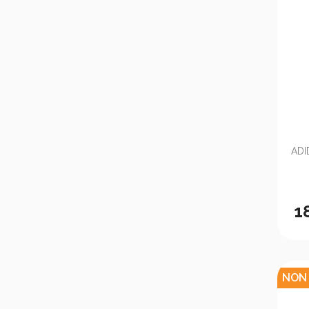
ADI
1
NON 