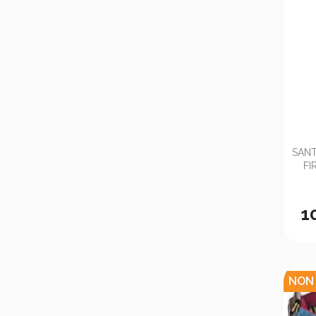
SANT
FI
1
NON 