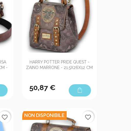

Anteprima
RSA
HARRY POTTER PRIDE QUEST -
CM -
ZAINO MARRONE - 21.5X26X12 CM
50,87 €
shopping_bag
NON DISPONIBILE
favorite_border
favorite_border