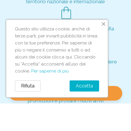
territorio nazionale e internazionale
shopping_bag
Acquisto rapido e sicuro tramite crittografia
Questo sito utilizza cookie, anche di
per proteggere le tue transazioni
terze parti, per inviarti pubblicità in linea
support_agent
con le tue preferenze. Per saperne di
più o negare il consenso a tutti o ad
alcuni dei cookie clicca qui. Cliccando
Supporto e assistenza dedicati per rispondere
su “Accetta” acconsenti all’uso dei
ad ogni tua richiesta
cookie.
Per saperne di più
storefront
Rifiuta
Accetta
shopping_bag
favorite
account_circle
0
Vieni in negozio per scoprire le nostre
promozioni e provare i nuovi arrivi
Iscriviti alla nostra newsletter