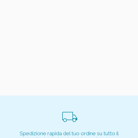
local_shipping
Spedizione rapida del tuo ordine su tutto il