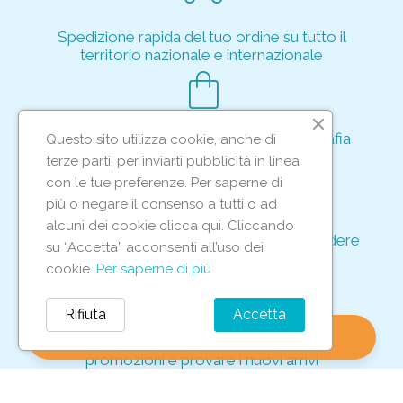
Spedizione rapida del tuo ordine su tutto il
territorio nazionale e internazionale
shopping_bag
Acquisto rapido e sicuro tramite crittografia
Questo sito utilizza cookie, anche di
per proteggere le tue transazioni
terze parti, per inviarti pubblicità in linea
support_agent
con le tue preferenze. Per saperne di
più o negare il consenso a tutti o ad
alcuni dei cookie clicca qui. Cliccando
Supporto e assistenza dedicati per rispondere
su “Accetta” acconsenti all’uso dei
ad ogni tua richiesta
cookie.
Per saperne di più
storefront
Rifiuta
Accetta
shopping_bag
favorite
account_circle
0
Vieni in negozio per scoprire le nostre
promozioni e provare i nuovi arrivi