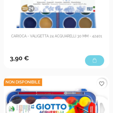
CARIOCA - VALIGETTA 24 ACQUARELLI 30 MM - 42401
3,90 €
shopping_bag
NON DISPONIBILE
favorite_border