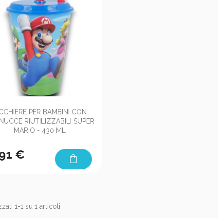

Anteprima
ICCHIERE PER BAMBINI CON
NUCCE RIUTILIZZABILI SUPER
MARIO - 430 ML
,91 €
shopping_bag
zati 1-1 su 1 articoli