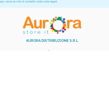
, cerca le info di contatto nelle note legali.
AURORA DISTRIBUZIONE S.R.L
+39 081 517 9251
phone
Via Garibaldi,23 - 84014 Nocera
Inferiore (SA)
Piva: 06017310654