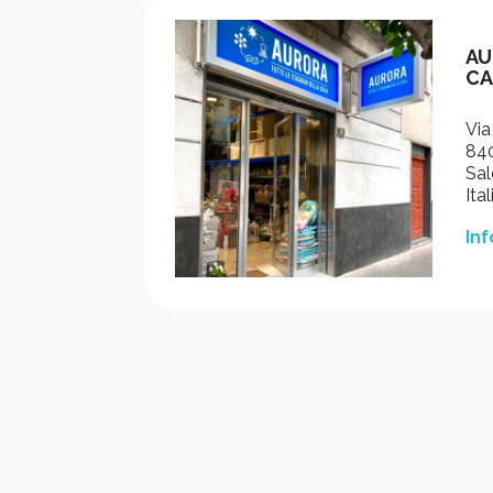
AU
CA
Via
840
Sal
Ital
Inf