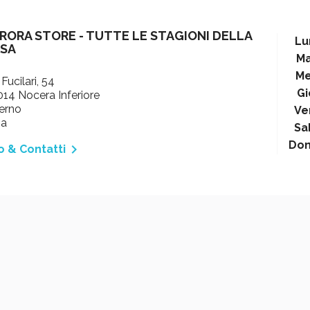
RORA STORE - TUTTE LE STAGIONI DELLA
Lu
SA
Ma
Me
 Fucilari, 54
Gi
14 Nocera Inferiore
erno
Ve
ia
Sa
Do

o & Contatti