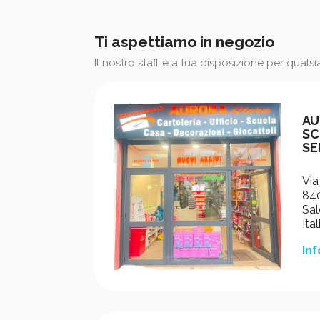
Ti aspettiamo in negozio
Il nostro staff è a tua disposizione per quals
AU
SC
SE
Via
840
Sal
Ital
Inf