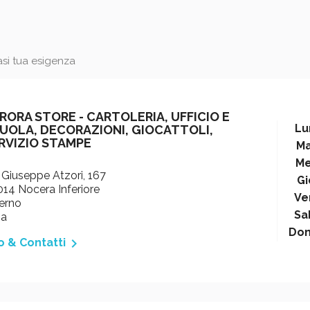
iasi tua esigenza
RORA STORE - CARTOLERIA, UFFICIO E
Lu
UOLA, DECORAZIONI, GIOCATTOLI,
RVIZIO STAMPE
Ma
Me
 Giuseppe Atzori, 167
Gi
14 Nocera Inferiore
Ve
erno
Sa
ia
Do

o & Contatti