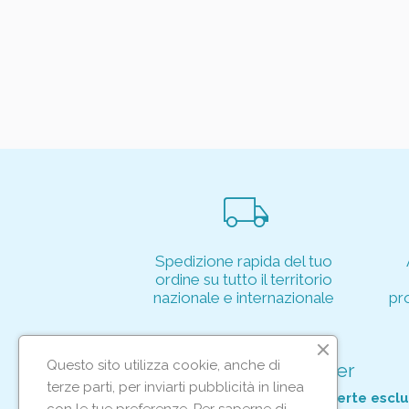
local_shipping
Spedizione rapida del tuo
ordine su tutto il territorio
nazionale e internazionale
pr
Questo sito utilizza cookie, anche di
Iscriviti alla nostra newsletter
terze parti, per inviarti pubblicità in linea
Per non perderti tutte le nostre offerte esclu