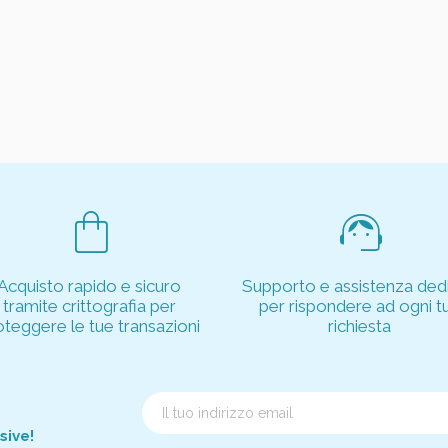
shopping_bag
support_agent
Acquisto rapido e sicuro
Supporto e assistenza dedi
tramite crittografia per
per rispondere ad ogni t
oteggere le tue transazioni
richiesta
sive!