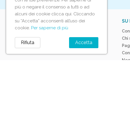
con le tue preferenze. Per saperne di
più o negare il consenso a tutti o ad
alcuni dei cookie clicca qui. Cliccando
su “Accetta” acconsenti all’uso dei
IL TUO ACCOUNT
SU 
cookie.
Per saperne di più
Tracciamento ordine
Con
Accedi
Chi
Rifiuta
Accetta
Crea account
Pag
Con
Neg