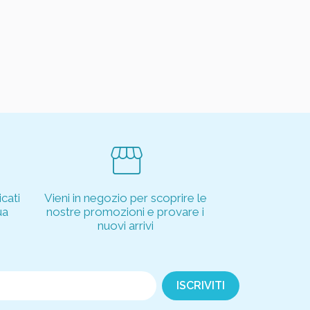
storefront
cati
Vieni in negozio per scoprire le
ua
nostre promozioni e provare i
nuovi arrivi