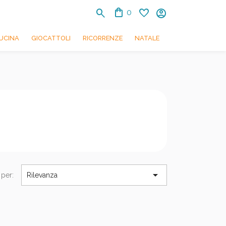
shopping_bag
search
favorite
account_circle
0
UCINA
GIOCATTOLI
RICORRENZE
NATALE

 per:
Rilevanza