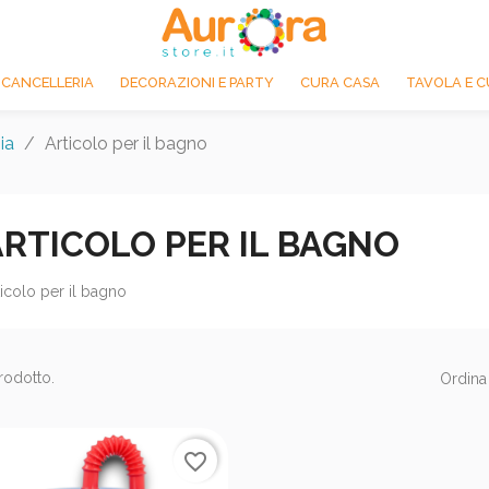
 CANCELLERIA
DECORAZIONI E PARTY
CURA CASA
TAVOLA E C
ia
Articolo per il bagno
ARTICOLO PER IL BAGNO
ticolo per il bagno
rodotto.
Ordina
favorite_border