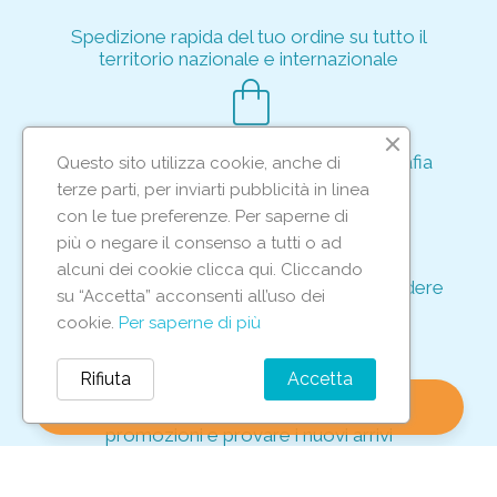
Spedizione rapida del tuo ordine su tutto il
territorio nazionale e internazionale
shopping_bag
Acquisto rapido e sicuro tramite crittografia
Questo sito utilizza cookie, anche di
per proteggere le tue transazioni
terze parti, per inviarti pubblicità in linea
support_agent
con le tue preferenze. Per saperne di
più o negare il consenso a tutti o ad
alcuni dei cookie clicca qui. Cliccando
Supporto e assistenza dedicati per rispondere
su “Accetta” acconsenti all’uso dei
ad ogni tua richiesta
cookie.
Per saperne di più
storefront
Rifiuta
Accetta
shopping_bag
favorite
account_circle
0
Vieni in negozio per scoprire le nostre
promozioni e provare i nuovi arrivi