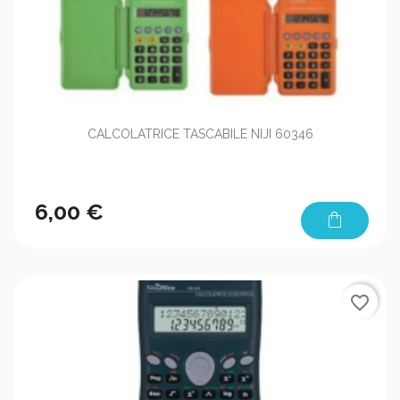
CALCOLATRICE TASCABILE NIJI 60346
6,00 €
shopping_bag
favorite_border