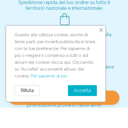
Spedizione rapida del tuo ordine su tutto il
territorio nazionale e internazionale
shopping_bag
Acquisto rapido e sicuro tramite crittografia
Questo sito utilizza cookie, anche di
per proteggere le tue transazioni
terze parti, per inviarti pubblicità in linea
support_agent
con le tue preferenze. Per saperne di
più o negare il consenso a tutti o ad
alcuni dei cookie clicca qui. Cliccando
Supporto e assistenza dedicati per rispondere
su “Accetta” acconsenti all’uso dei
ad ogni tua richiesta
cookie.
Per saperne di più
storefront
Rifiuta
Accetta
shopping_bag
favorite
account_circle
0
Vieni in negozio per scoprire le nostre
promozioni e provare i nuovi arrivi