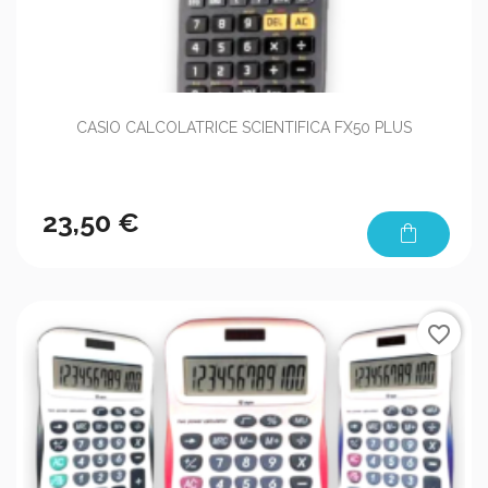
CASIO CALCOLATRICE SCIENTIFICA FX50 PLUS
23,50 €
shopping_bag
favorite_border