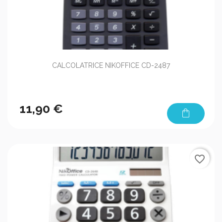
CALCOLATRICE NIKOFFICE CD-2487
11,90 €
shopping_bag
favorite_border