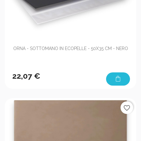
ORNA - SOTTOMANO IN ECOPELLE - 50X35 CM - NERO
22,07 €
shopping_bag
favorite_border