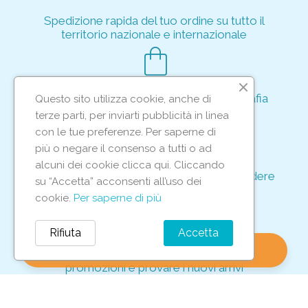
Spedizione rapida del tuo ordine su tutto il
territorio nazionale e internazionale
shopping_bag
Acquisto rapido e sicuro tramite crittografia
Questo sito utilizza cookie, anche di
per proteggere le tue transazioni
terze parti, per inviarti pubblicità in linea
support_agent
con le tue preferenze. Per saperne di
più o negare il consenso a tutti o ad
alcuni dei cookie clicca qui. Cliccando
Supporto e assistenza dedicati per rispondere
su “Accetta” acconsenti all’uso dei
ad ogni tua richiesta
cookie.
Per saperne di più
storefront
Rifiuta
Accetta
shopping_bag
favorite
account_circle
0
Vieni in negozio per scoprire le nostre
promozioni e provare i nuovi arrivi