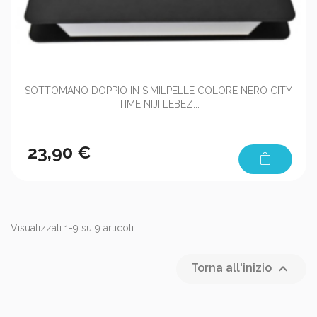
SOTTOMANO DOPPIO IN SIMILPELLE COLORE NERO CITY
TIME NIJI LEBEZ...
23,90 €
shopping_bag
Visualizzati 1-9 su 9 articoli

Torna all'inizio