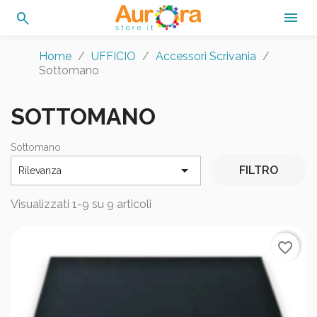
search

Home
UFFICIO
Accessori Scrivania
Sottomano
SOTTOMANO
Sottomano

FILTRO
Rilevanza
Visualizzati 1-9 su 9 articoli
favorite_border