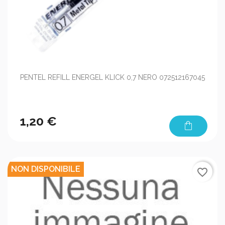
PENTEL REFILL ENERGEL KLICK 0,7 NERO 072512167045
1,20 €
shopping_bag
NON DISPONIBILE
favorite_border