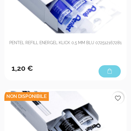
PENTEL REFILL ENERGEL KLICK 0,5 MM BLU 072512167281
1,20 €
shopping_bag
NON DISPONIBILE
favorite_border