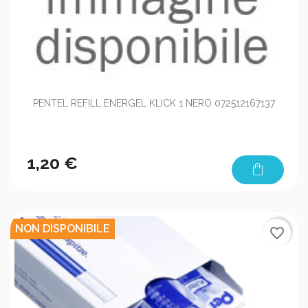
PENTEL REFILL ENERGEL KLICK 1 NERO 072512167137
1,20 €
shopping_bag
NON DISPONIBILE
favorite_border