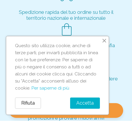
Spedizione rapida del tuo ordine su tutto il
territorio nazionale e internazionale
shopping_bag
Acquisto rapido e sicuro tramite crittografia
Questo sito utilizza cookie, anche di
per proteggere le tue transazioni
terze parti, per inviarti pubblicità in linea
support_agent
con le tue preferenze. Per saperne di
più o negare il consenso a tutti o ad
alcuni dei cookie clicca qui. Cliccando
Supporto e assistenza dedicati per rispondere
su “Accetta” acconsenti all’uso dei
ad ogni tua richiesta
cookie.
Per saperne di più
storefront
Rifiuta
Accetta
shopping_bag
favorite
account_circle
0
Vieni in negozio per scoprire le nostre
promozioni e provare i nuovi arrivi