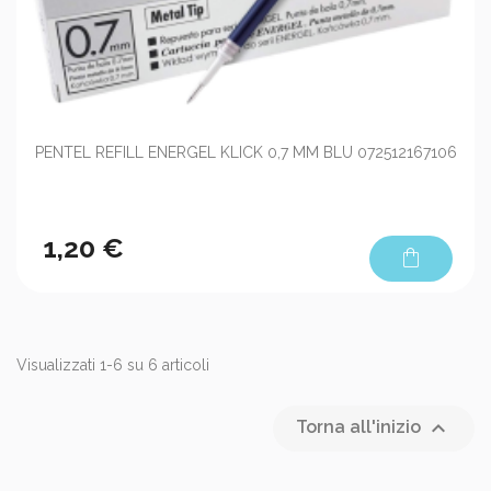
PENTEL REFILL ENERGEL KLICK 0,7 MM BLU 072512167106
1,20 €
shopping_bag
Visualizzati 1-6 su 6 articoli

Torna all'inizio