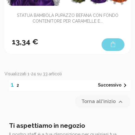
STATUA BAMBOLA PUPAZZO BEFANA CON FONDO
CONTENITORE PER CARAMELLE E...
13,34 €
shopping_bag
Visualizzati 1-24 su 33 articoli
1

Successivo
2

Torna all'inizio
Ti aspettiamo in negozio
Il nostro staff è a tua disposizione per qualsiasi tua