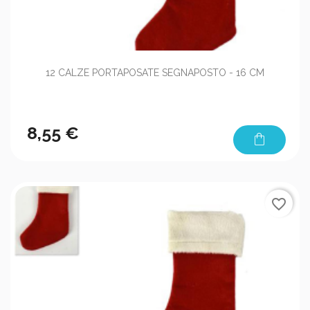
12 CALZE PORTAPOSATE SEGNAPOSTO - 16 CM
8,55 €
shopping_bag
favorite_border