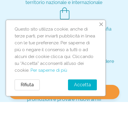
territorio nazionale e internazionale
shopping_bag
Acquisto rapido e sicuro tramite crittografia
Questo sito utilizza cookie, anche di
per proteggere le tue transazioni
terze parti, per inviarti pubblicità in linea
support_agent
con le tue preferenze. Per saperne di
più o negare il consenso a tutti o ad
alcuni dei cookie clicca qui. Cliccando
Supporto e assistenza dedicati per rispondere
su “Accetta” acconsenti all’uso dei
ad ogni tua richiesta
cookie.
Per saperne di più
storefront
Rifiuta
Accetta
shopping_bag
favorite
account_circle
0
Vieni in negozio per scoprire le nostre
promozioni e provare i nuovi arrivi
Iscriviti alla nostra newsletter