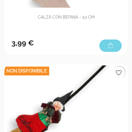
CALZA CON BEFANA - 43 CM
3,99 €
shopping_bag
NON DISPONIBILE
favorite_border