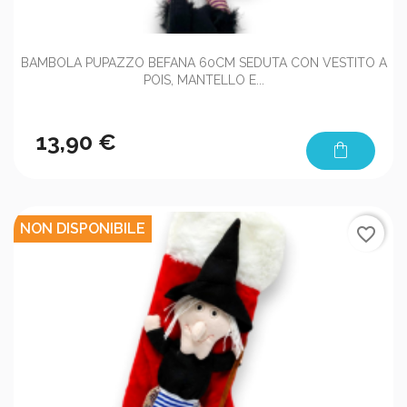
BAMBOLA PUPAZZO BEFANA 60CM SEDUTA CON VESTITO A
POIS, MANTELLO E...
13,90 €
shopping_bag
NON DISPONIBILE
favorite_border