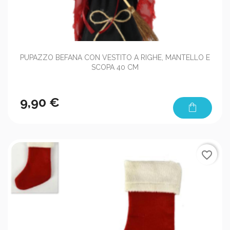
PUPAZZO BEFANA CON VESTITO A RIGHE, MANTELLO E
SCOPA 40 CM
9,90 €
shopping_bag
favorite_border