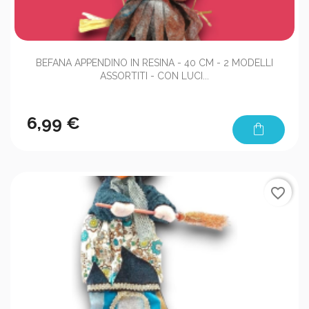
BEFANA APPENDINO IN RESINA - 40 CM - 2 MODELLI
ASSORTITI - CON LUCI...
6,99 €
shopping_bag
favorite_border