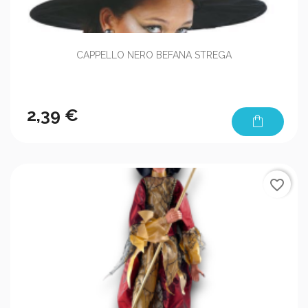
CAPPELLO NERO BEFANA STREGA
2,39 €
shopping_bag
favorite_border