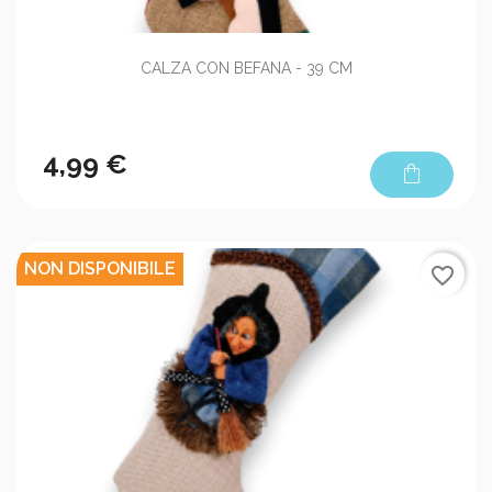
CALZA CON BEFANA - 39 CM
4,99 €
shopping_bag
NON DISPONIBILE
favorite_border