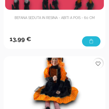
BEFANA SEDUTA IN RESINA - ABITI A POIS - 60 CM
13,99 €
shopping_bag
favorite_border