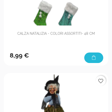
CALZA NATALIZIA - COLORI ASSORTITI- 48 CM
8,99 €
shopping_bag
favorite_border