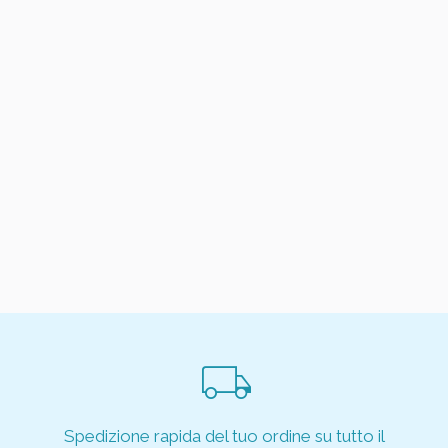
local_shipping
Spedizione rapida del tuo ordine su tutto il