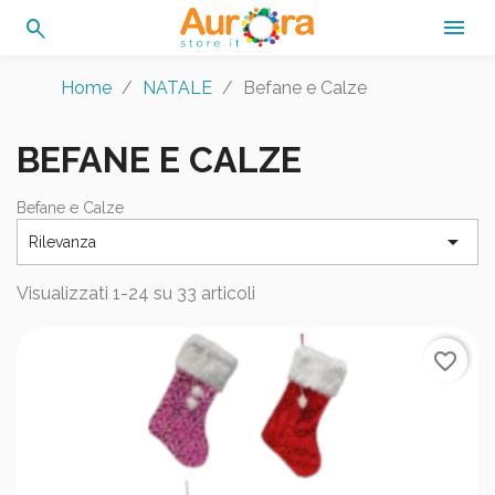
search

Home
NATALE
Befane e Calze
BEFANE E CALZE
Befane e Calze

Rilevanza
Visualizzati 1-24 su 33 articoli
favorite_border