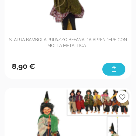
STATUA BAMBOLA PUPAZZO BEFANA DA APPENDERE CON
MOLLA METALLICA...
8,90 €
shopping_bag
favorite_border