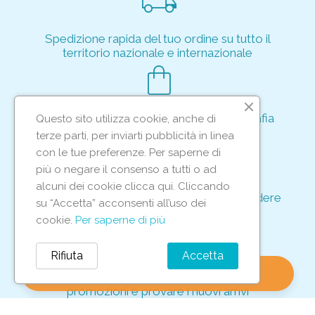
local_shipping
Spedizione rapida del tuo ordine su tutto il
territorio nazionale e internazionale
shopping_bag
Acquisto rapido e sicuro tramite crittografia
Questo sito utilizza cookie, anche di
per proteggere le tue transazioni
terze parti, per inviarti pubblicità in linea
support_agent
con le tue preferenze. Per saperne di
più o negare il consenso a tutti o ad
alcuni dei cookie clicca qui. Cliccando
Supporto e assistenza dedicati per rispondere
su “Accetta” acconsenti all’uso dei
ad ogni tua richiesta
cookie.
Per saperne di più
storefront
Rifiuta
Accetta
shopping_bag
favorite
account_circle
0
Vieni in negozio per scoprire le nostre
promozioni e provare i nuovi arrivi