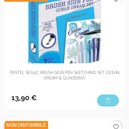
PENTEL SES15C BRUSH SIGN PEN SKETCHING SET OCEAN
DREAM & QUADERNO
13,90 €
shopping_bag
NON DISPONIBILE
favorite_border