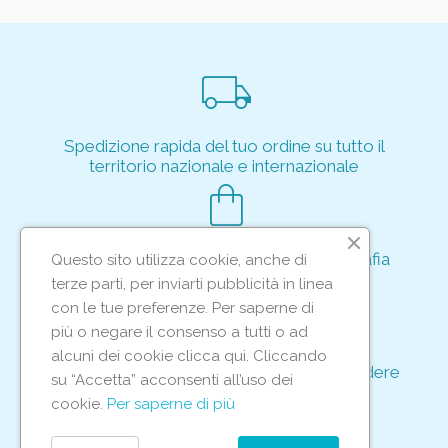
local_shipping
Spedizione rapida del tuo ordine su tutto il
territorio nazionale e internazionale
shopping_bag
Acquisto rapido e sicuro tramite crittografia
Questo sito utilizza cookie, anche di
per proteggere le tue transazioni
terze parti, per inviarti pubblicità in linea
support_agent
con le tue preferenze. Per saperne di
più o negare il consenso a tutti o ad
alcuni dei cookie clicca qui. Cliccando
Supporto e assistenza dedicati per rispondere
su “Accetta” acconsenti all’uso dei
ad ogni tua richiesta
cookie.
Per saperne di più
storefront