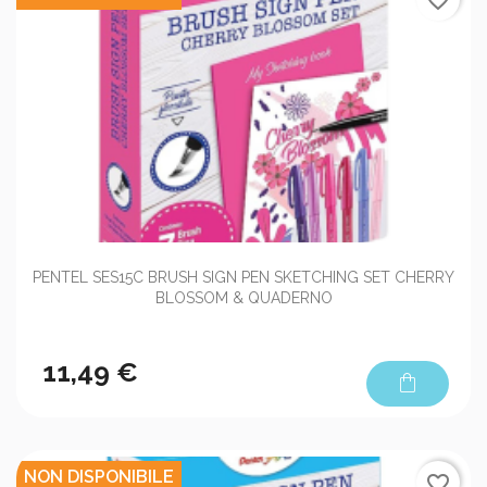
favorite_border
PENTEL SES15C BRUSH SIGN PEN SKETCHING SET CHERRY
BLOSSOM & QUADERNO
11,49 €
shopping_bag
NON DISPONIBILE
favorite_border