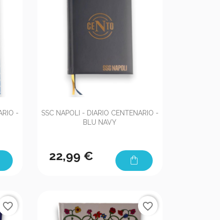

Anteprima
ARIO -
SSC NAPOLI - DIARIO CENTENARIO -
BLU NAVY
22,99 €
shopping_bag
favorite_border
favorite_border