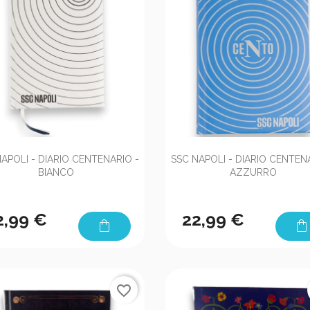


Anteprima
Anteprima
APOLI - DIARIO CENTENARIO -
SSC NAPOLI - DIARIO CENTEN
BIANCO
AZZURRO
2,99 €
22,99 €
shopping_bag
shopping_bag
favorite_border