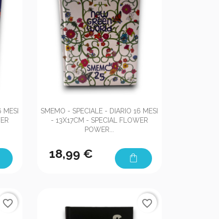

Anteprima
6 MESI
SMEMO - SPECIALE - DIARIO 16 MESI
WER
- 13X17CM - SPECIAL FLOWER
POWER...
18,99 €
shopping_bag
favorite_border
favorite_border