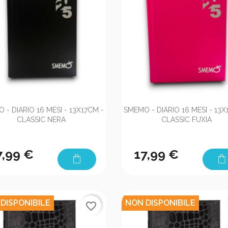


Anteprima
Anteprima
 - DIARIO 16 MESI - 13X17CM -
SMEMO - DIARIO 16 MESI - 13X
CLASSIC NERA
CLASSIC FUXIA
7,99 €
17,99 €
shopping_bag
shopping_bag
DISPONIBILE
NON DISPONIBILE
favorite_border