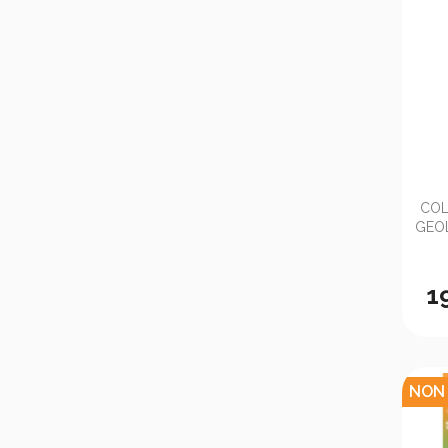
COL
GEOL
1
NON 