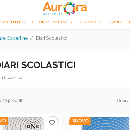
 CANCELLERIA
DECORAZIONI E PARTY
CURA CASA
TAVOLA E C
i e Copertine
Diari Scolastici
IARI SCOLASTICI
ri Scolastici
 29 prodotti.
Ordina
VO
NUOVO
favorite_border