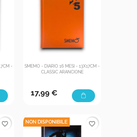

Anteprima
17CM -
SMEMO - DIARIO 16 MESI - 13X17CM -
CLASSIC ARANCIONE
17,99 €
shopping_bag
NON DISPONIBILE
favorite_border
favorite_border