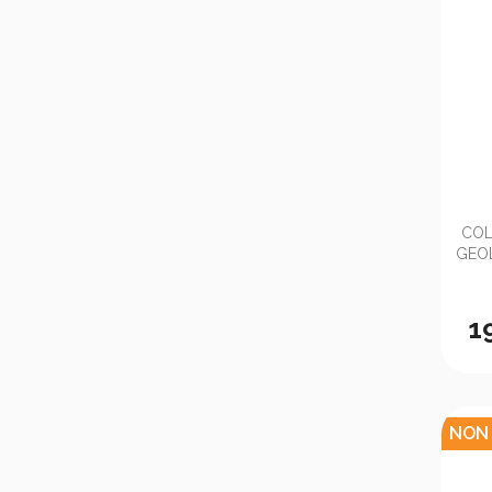
COL
GEOL
1
NON 