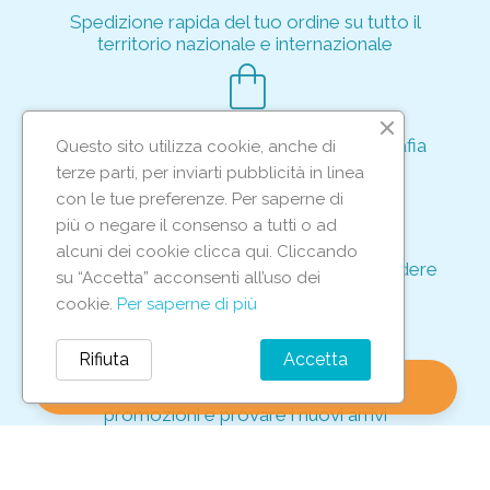
Spedizione rapida del tuo ordine su tutto il
territorio nazionale e internazionale
shopping_bag
Acquisto rapido e sicuro tramite crittografia
Questo sito utilizza cookie, anche di
per proteggere le tue transazioni
terze parti, per inviarti pubblicità in linea
support_agent
con le tue preferenze. Per saperne di
più o negare il consenso a tutti o ad
alcuni dei cookie clicca qui. Cliccando
Supporto e assistenza dedicati per rispondere
su “Accetta” acconsenti all’uso dei
ad ogni tua richiesta
cookie.
Per saperne di più
storefront
Rifiuta
Accetta
shopping_bag
favorite
account_circle
0
Vieni in negozio per scoprire le nostre
promozioni e provare i nuovi arrivi