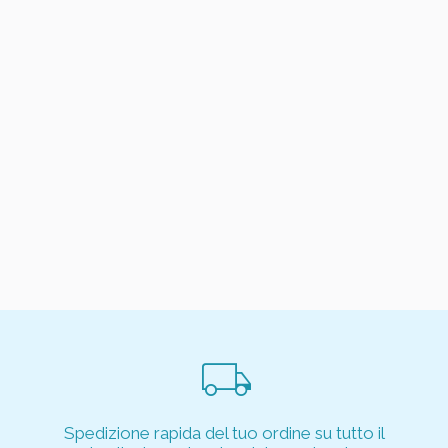
local_shipping
Spedizione rapida del tuo ordine su tutto il