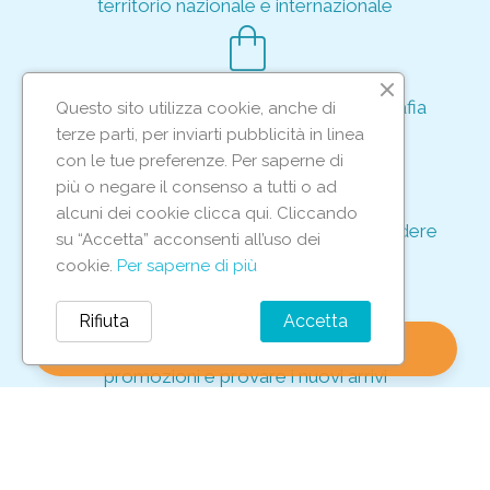
territorio nazionale e internazionale
shopping_bag
Acquisto rapido e sicuro tramite crittografia
Questo sito utilizza cookie, anche di
per proteggere le tue transazioni
terze parti, per inviarti pubblicità in linea
support_agent
con le tue preferenze. Per saperne di
più o negare il consenso a tutti o ad
alcuni dei cookie clicca qui. Cliccando
Supporto e assistenza dedicati per rispondere
su “Accetta” acconsenti all’uso dei
ad ogni tua richiesta
cookie.
Per saperne di più
storefront
Rifiuta
Accetta
shopping_bag
favorite
account_circle
0
Vieni in negozio per scoprire le nostre
promozioni e provare i nuovi arrivi
Iscriviti alla nostra newsletter