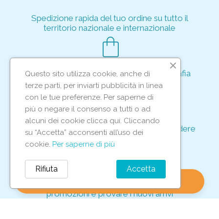
Spedizione rapida del tuo ordine su tutto il
territorio nazionale e internazionale
shopping_bag
Acquisto rapido e sicuro tramite crittografia
Questo sito utilizza cookie, anche di
per proteggere le tue transazioni
terze parti, per inviarti pubblicità in linea
support_agent
con le tue preferenze. Per saperne di
più o negare il consenso a tutti o ad
alcuni dei cookie clicca qui. Cliccando
Supporto e assistenza dedicati per rispondere
su “Accetta” acconsenti all’uso dei
ad ogni tua richiesta
cookie.
Per saperne di più
storefront
Rifiuta
Accetta
shopping_bag
favorite
account_circle
0
Vieni in negozio per scoprire le nostre
promozioni e provare i nuovi arrivi