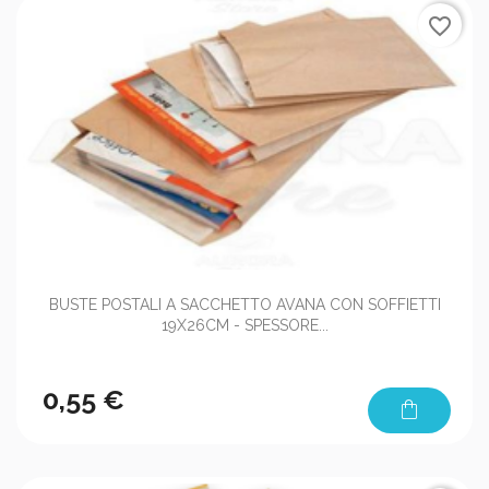
favorite_border
BUSTE POSTALI A SACCHETTO AVANA CON SOFFIETTI
19X26CM - SPESSORE...
0,55 €
shopping_bag