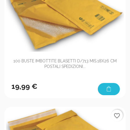
100 BUSTE IMBOTTITE BLASETTI D/713 MIS.18X26 CM
POSTALI SPEDIZIONI...
19,99 €
shopping_bag
favorite_border