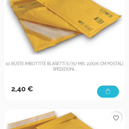
10 BUSTE IMBOTTITE BLASETTI E/717 MIS. 22X26 CM POSTALI
SPEDIZIONI...
2,40 €
shopping_bag
favorite_border