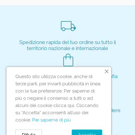
local_shipping
Spedizione rapida del tuo ordine su tutto il
territorio nazionale e internazionale
shopping_bag
Acquisto rapido e sicuro tramite crittografia
Questo sito utilizza cookie, anche di
per proteggere le tue transazioni
terze parti, per inviarti pubblicità in linea
support_agent
con le tue preferenze. Per saperne di
più o negare il consenso a tutti o ad
alcuni dei cookie clicca qui. Cliccando
Supporto e assistenza dedicati per rispondere
su “Accetta” acconsenti all’uso dei
ad ogni tua richiesta
cookie.
Per saperne di più
storefront