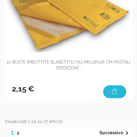
10 BUSTE IMBOTTITE BLASETTI D/713 MIS.18X26 CM POSTALI
SPEDIZIONI...
2,15 €
shopping_bag
Visualizzati 1-24 su 27 articoli
1

Successivo
2