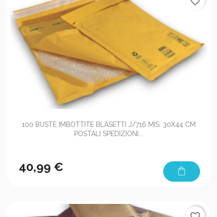
favorite_border
100 BUSTE IMBOTTITE BLASETTI J/716 MIS. 30X44 CM
POSTALI SPEDIZIONI...
40,99 €
shopping_bag
favorite_border