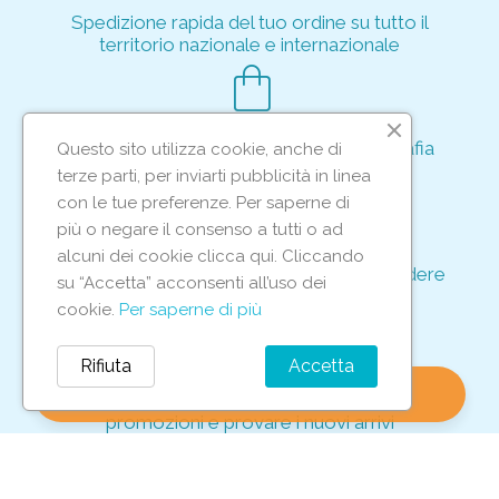
Spedizione rapida del tuo ordine su tutto il
territorio nazionale e internazionale
shopping_bag
Acquisto rapido e sicuro tramite crittografia
Questo sito utilizza cookie, anche di
per proteggere le tue transazioni
terze parti, per inviarti pubblicità in linea
support_agent
con le tue preferenze. Per saperne di
più o negare il consenso a tutti o ad
alcuni dei cookie clicca qui. Cliccando
Supporto e assistenza dedicati per rispondere
su “Accetta” acconsenti all’uso dei
ad ogni tua richiesta
cookie.
Per saperne di più
storefront
Rifiuta
Accetta
shopping_bag
favorite
account_circle
0
Vieni in negozio per scoprire le nostre
promozioni e provare i nuovi arrivi