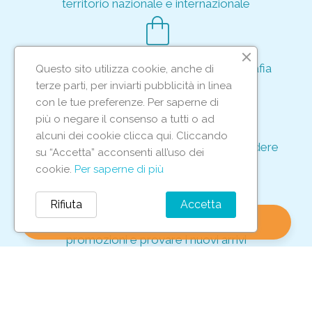
territorio nazionale e internazionale
shopping_bag
Acquisto rapido e sicuro tramite crittografia
Questo sito utilizza cookie, anche di
per proteggere le tue transazioni
terze parti, per inviarti pubblicità in linea
support_agent
con le tue preferenze. Per saperne di
più o negare il consenso a tutti o ad
alcuni dei cookie clicca qui. Cliccando
Supporto e assistenza dedicati per rispondere
su “Accetta” acconsenti all’uso dei
ad ogni tua richiesta
cookie.
Per saperne di più
storefront
Rifiuta
Accetta
shopping_bag
favorite
account_circle
0
Vieni in negozio per scoprire le nostre
promozioni e provare i nuovi arrivi
Iscriviti alla nostra newsletter