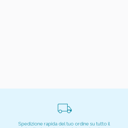
local_shipping
Spedizione rapida del tuo ordine su tutto il