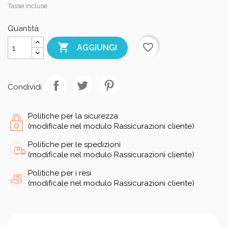
Tasse incluse
Quantità

favorite_border
AGGIUNGI
Condividi
Politiche per la sicurezza
(modificale nel modulo Rassicurazioni cliente)
Politiche per le spedizioni
(modificale nel modulo Rassicurazioni cliente)
Politiche per i resi
(modificale nel modulo Rassicurazioni cliente)