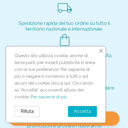
local_shipping
Spedizione rapida del tuo ordine su tutto il
territorio nazionale e internazionale
shopping_bag
Acquisto rapido e sicuro tramite crittografia
Questo sito utilizza cookie, anche di
per proteggere le tue transazioni
terze parti, per inviarti pubblicità in linea
support_agent
con le tue preferenze. Per saperne di
più o negare il consenso a tutti o ad
alcuni dei cookie clicca qui. Cliccando
Supporto e assistenza dedicati per rispondere
su “Accetta” acconsenti all’uso dei
ad ogni tua richiesta
cookie.
Per saperne di più
storefront
Rifiuta
Accetta
shopping_bag
favorite
account_circle
0
Vieni in negozio per scoprire le nostre
promozioni e provare i nuovi arrivi