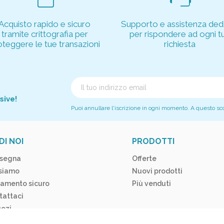
Acquisto rapido e sicuro
Supporto e assistenza dedi
tramite crittografia per
per rispondere ad ogni t
oteggere le tue transazioni
richiesta
sive!
Puoi annullare l'iscrizione in ogni momento. A questo scopo
DI NOI
PRODOTTI
segna
Offerte
 siamo
Nuovi prodotti
amento sicuro
Più venduti
tattaci
ozi