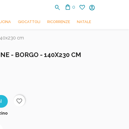
shopping_bag
search
favorite
account_circle
0
UCINA
GIOCATTOLI
RICORRENZE
NATALE
 140x230 cm
NE - BORGO - 140X230 CM
favorite_border
I
zino