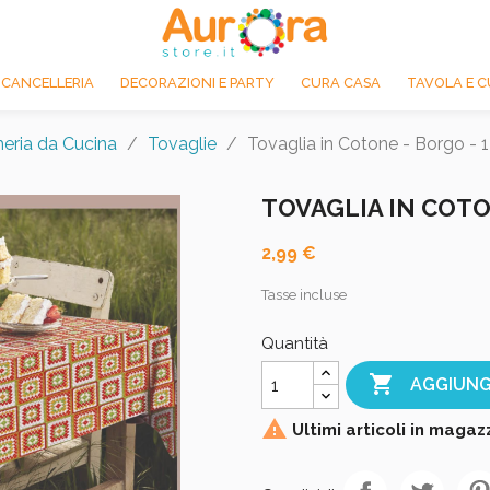
 CANCELLERIA
DECORAZIONI E PARTY
CURA CASA
TAVOLA E C
eria da Cucina
Tovaglie
Tovaglia in Cotone - Borgo -
TOVAGLIA IN COTO
2,99 €
Tasse incluse
Quantità

AGGIUNG

Ultimi articoli in magaz