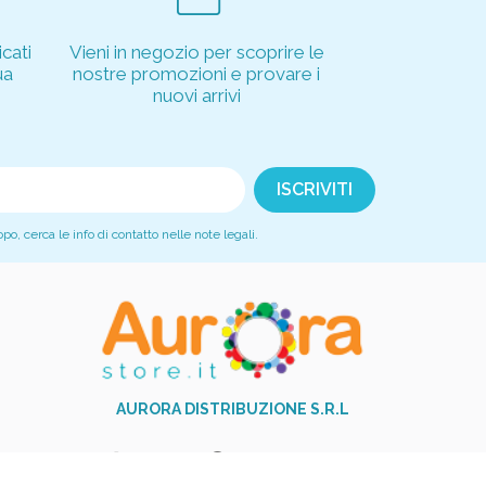
cati
Vieni in negozio per scoprire le
ua
nostre promozioni e provare i
nuovi arrivi
, cerca le info di contatto nelle note legali.
AURORA DISTRIBUZIONE S.R.L
+39 081 517 9251
phone