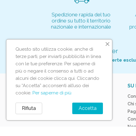
Spedizione rapida del tuo
ordine su tutto il territorio
nazionale e internazionale
pr
Questo sito utilizza cookie, anche di
Iscriviti alla nostra newsletter
terze parti, per inviarti pubblicità in linea
Per non perderti tutte le nostre offerte esclu
con le tue preferenze. Per saperne di
più o negare il consenso a tutti o ad
alcuni dei cookie clicca qui. Cliccando
su “Accetta” acconsenti all’uso dei
IL TUO ACCOUNT
SU 
cookie.
Per saperne di più
Tracciamento ordine
Con
Accedi
Chi
Rifiuta
Accetta
Crea account
Pag
Con
Neg