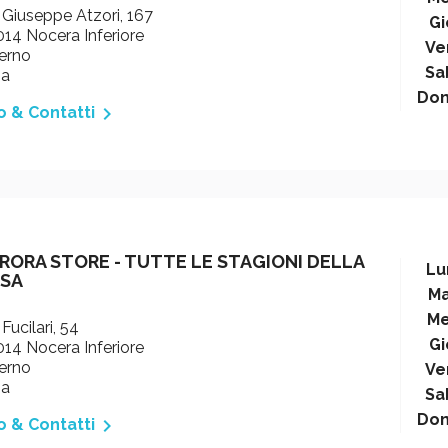
 Giuseppe Atzori, 167
Gi
14 Nocera Inferiore
Ve
erno
Sa
ia
Do

o & Contatti
RORA STORE - TUTTE LE STAGIONI DELLA
Lu
SA
Ma
Me
 Fucilari, 54
Gi
14 Nocera Inferiore
erno
Ve
ia
Sa
Do

o & Contatti