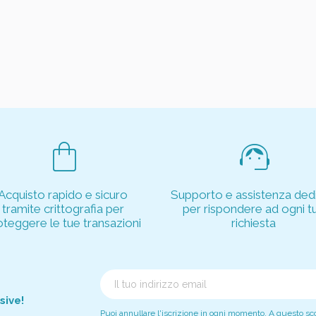
shopping_bag
support_agent
Acquisto rapido e sicuro
Supporto e assistenza dedi
tramite crittografia per
per rispondere ad ogni t
oteggere le tue transazioni
richiesta
sive!
Puoi annullare l'iscrizione in ogni momento. A questo scopo