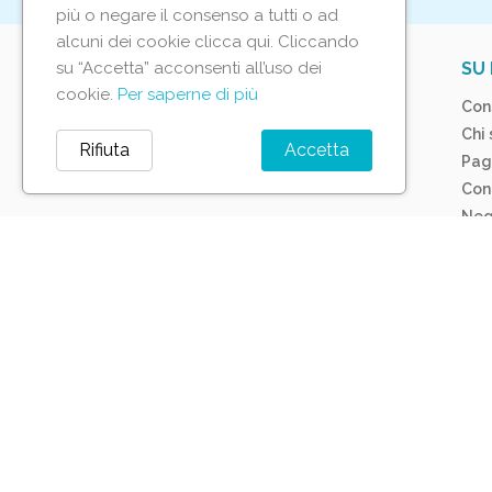
più o negare il consenso a tutti o ad
alcuni dei cookie clicca qui. Cliccando
su “Accetta” acconsenti all’uso dei
IL TUO ACCOUNT
SU 
cookie.
Per saperne di più
Tracciamento ordine
Con
Accedi
Chi
Rifiuta
Accetta
Crea account
Pag
Con
Neg
© 2026 Aurora Store
Termini e condizioni d'us