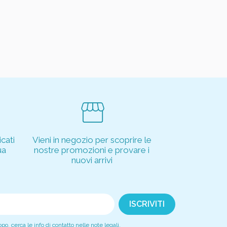
storefront
cati
Vieni in negozio per scoprire le
ua
nostre promozioni e provare i
nuovi arrivi
, cerca le info di contatto nelle note legali.