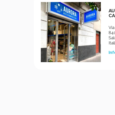
AU
CA
Via
840
Sal
Ital
Inf