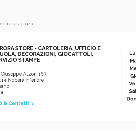
iasi tua esigenza
RORA STORE - CARTOLERIA, UFFICIO E
Lu
UOLA, DECORAZIONI, GIOCATTOLI,
RVIZIO STAMPE
Ma
Me
 Giuseppe Atzori, 167
Gi
14 Nocera Inferiore
Ve
erno
Sa
ia
Do

o & Contatti