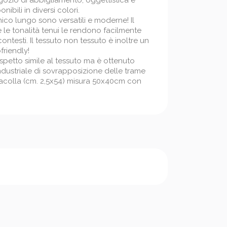
gozio di abbigliamento, oggettistica e
nibili in diversi colori.
o lungo sono versatili e moderne! Il
e tonalità tenui le rendono facilmente
ri contesti. Il tessuto non tessuto è inoltre un
friendly!
spetto simile al tessuto ma è ottenuto
ndustriale di sovrapposizione delle trame
racolla (cm. 2,5x54) misura 50x40cm con