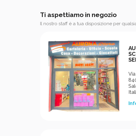
Ti aspettiamo in negozio
Il nostro staff è a tua disposizione per quals
AU
SC
SE
Via
840
Sal
Ital
Inf