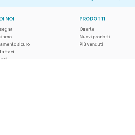
DI NOI
PRODOTTI
segna
Offerte
 siamo
Nuovi prodotti
amento sicuro
Più venduti
tattaci
ozi
o
Privacy Policy