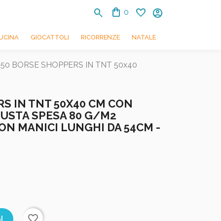
shopping_bag
search
favorite
account_circle
0
UCINA
GIOCATTOLI
RICORRENZE
NATALE
50 BORSE SHOPPERS IN TNT 50x40
S IN TNT 50X40 CM CON
BUSTA SPESA 80 G/M2
N MANICI LUNGHI DA 54CM -
favorite_border
I