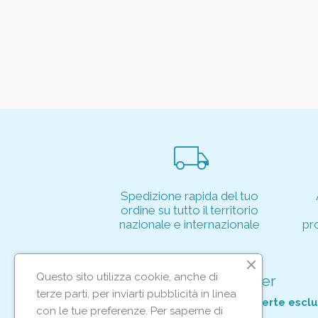
local_shipping
Spedizione rapida del tuo
ordine su tutto il territorio
nazionale e internazionale
pr
Questo sito utilizza cookie, anche di
Iscriviti alla nostra newsletter
terze parti, per inviarti pubblicità in linea
Per non perderti tutte le nostre offerte esclu
con le tue preferenze. Per saperne di