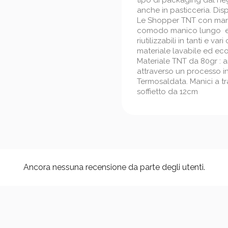
tipo di packaging dal ne
anche in pasticceria. Dispo
Le Shopper TNT con manic
comodo manico lungo e l
riutilizzabili in tanti e va
materiale lavabile ed eco
Materiale TNT da 80gr : a
attraverso un processo i
Termosaldata. Manici a t
soffietto da 12cm
Ancora nessuna recensione da parte degli utenti.