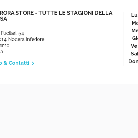
RORA STORE - TUTTE LE STAGIONI DELLA
Lu
SA
Ma
Me
 Fucilari, 54
Gi
14 Nocera Inferiore
erno
Ve
ia
Sa
Do

o & Contatti