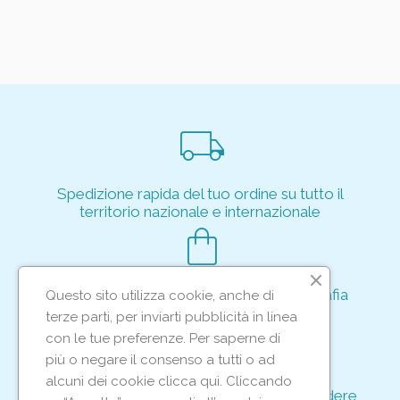
local_shipping
Spedizione rapida del tuo ordine su tutto il
territorio nazionale e internazionale
shopping_bag
Acquisto rapido e sicuro tramite crittografia
Questo sito utilizza cookie, anche di
per proteggere le tue transazioni
terze parti, per inviarti pubblicità in linea
support_agent
con le tue preferenze. Per saperne di
più o negare il consenso a tutti o ad
alcuni dei cookie clicca qui. Cliccando
Supporto e assistenza dedicati per rispondere