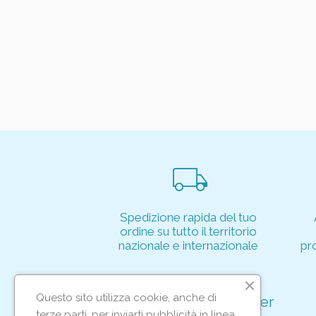
local_shipping
Spedizione rapida del tuo
ordine su tutto il territorio
nazionale e internazionale
pr
Questo sito utilizza cookie, anche di
Iscriviti alla nostra newsletter
terze parti, per inviarti pubblicità in linea