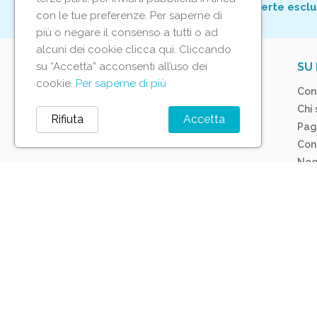
Per non perderti tutte le nostre offerte esclu
con le tue preferenze. Per saperne di
più o negare il consenso a tutti o ad
alcuni dei cookie clicca qui. Cliccando
su “Accetta” acconsenti all’uso dei
IL TUO ACCOUNT
SU 
cookie.
Per saperne di più
Tracciamento ordine
Con
Accedi
Chi
Rifiuta
Accetta
Crea account
Pag
Con
Neg