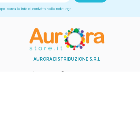
, cerca le info di contatto nelle note legali.
AURORA DISTRIBUZIONE S.R.L
+39 081 517 9251
phone
Via Garibaldi,23 - 84014 Nocera
Inferiore (SA)
Piva: 06017310654