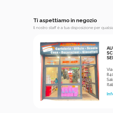
Ti aspettiamo in negozio
Il nostro staff è a tua disposizione per quals
AU
SC
SE
Via
840
Sal
Ital
Inf