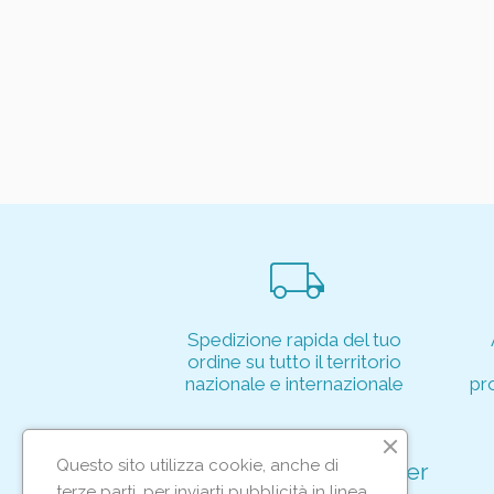
local_shipping
Spedizione rapida del tuo
ordine su tutto il territorio
nazionale e internazionale
pr
Questo sito utilizza cookie, anche di
Iscriviti alla nostra newsletter
terze parti, per inviarti pubblicità in linea