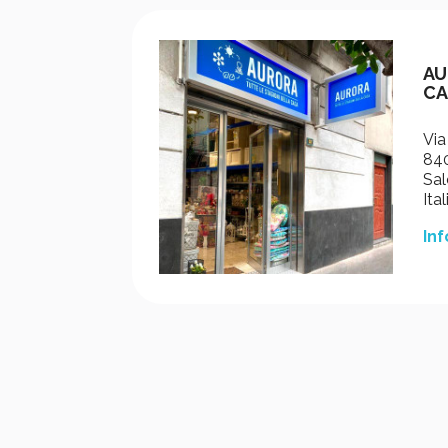
AU
CA
Via
840
Sal
Ital
Inf