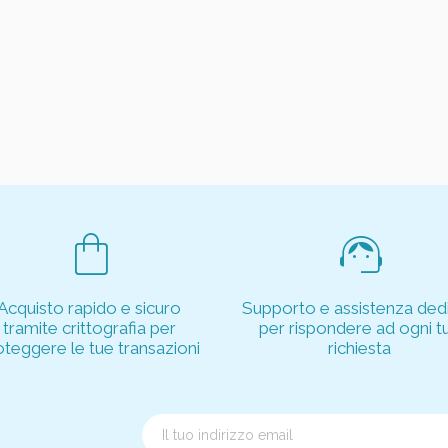
shopping_bag
support_agent
Acquisto rapido e sicuro
Supporto e assistenza dedi
tramite crittografia per
per rispondere ad ogni t
oteggere le tue transazioni
richiesta