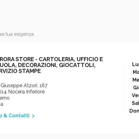
iasi tua esigenza
RORA STORE - CARTOLERIA, UFFICIO E
Lu
UOLA, DECORAZIONI, GIOCATTOLI,
RVIZIO STAMPE
Ma
Me
 Giuseppe Atzori, 167
Gi
14 Nocera Inferiore
Ve
erno
Sa
ia
Do

o & Contatti