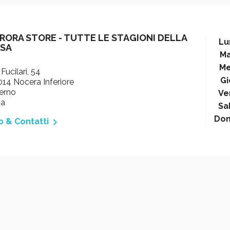
RORA STORE - TUTTE LE STAGIONI DELLA
Lu
SA
Ma
Me
 Fucilari, 54
Gi
14 Nocera Inferiore
erno
Ve
ia
Sa
Do

o & Contatti