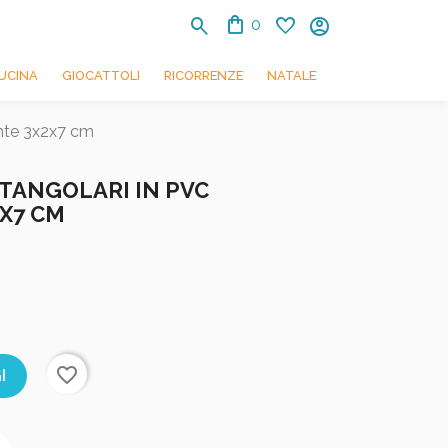
shopping_bag
search
favorite
account_circle
0
UCINA
GIOCATTOLI
RICORRENZE
NATALE
ente 3x2x7 cm
TANGOLARI IN PVC
X7 CM
favorite_border
I