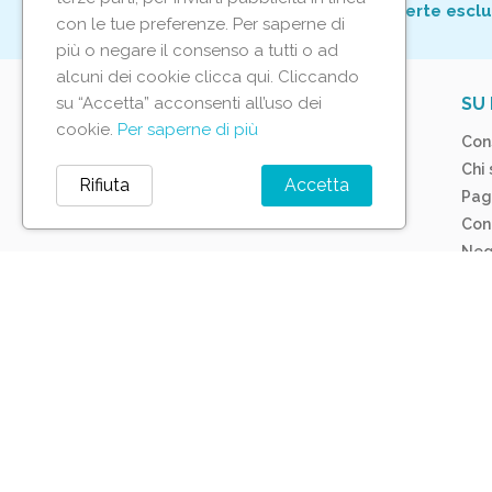
Per non perderti tutte le nostre offerte esclu
con le tue preferenze. Per saperne di
più o negare il consenso a tutti o ad
alcuni dei cookie clicca qui. Cliccando
su “Accetta” acconsenti all’uso dei
IL TUO ACCOUNT
SU 
cookie.
Per saperne di più
Tracciamento ordine
Con
Accedi
Chi
Rifiuta
Accetta
Crea account
Pag
Con
Neg