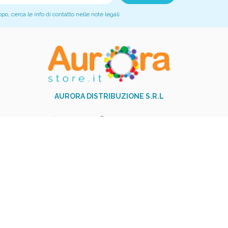
, cerca le info di contatto nelle note legali.
AURORA DISTRIBUZIONE S.R.L
+39 081 517 9251
phone
Via Garibaldi,23 - 84014 Nocera
Inferiore (SA)
Piva: 06017310654