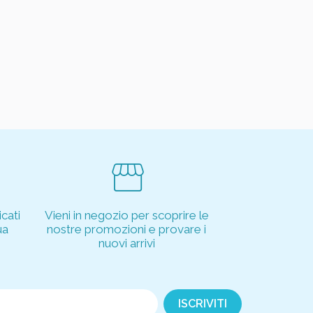
storefront
cati
Vieni in negozio per scoprire le
ua
nostre promozioni e provare i
nuovi arrivi