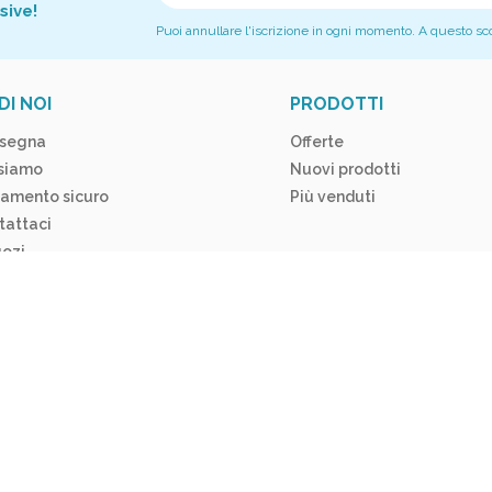
sive!
Puoi annullare l'iscrizione in ogni momento. A questo scopo
DI NOI
PRODOTTI
segna
Offerte
 siamo
Nuovi prodotti
amento sicuro
Più venduti
tattaci
ozi