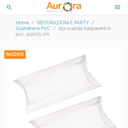
search

Home
DECORAZIONI E PARTY
Scatoline in PVC
25x scatole trasparenti in
pvc, 3x2x7,5 cm
NUOVO