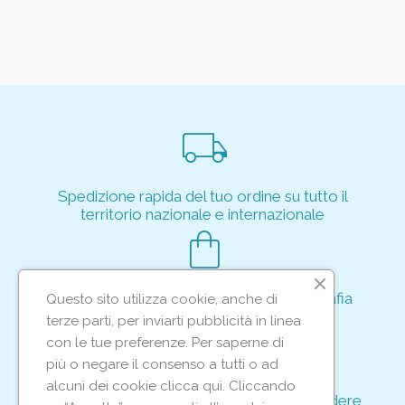
local_shipping
Spedizione rapida del tuo ordine su tutto il
territorio nazionale e internazionale
shopping_bag
Acquisto rapido e sicuro tramite crittografia
Questo sito utilizza cookie, anche di
per proteggere le tue transazioni
terze parti, per inviarti pubblicità in linea
support_agent
con le tue preferenze. Per saperne di
più o negare il consenso a tutti o ad
alcuni dei cookie clicca qui. Cliccando
Supporto e assistenza dedicati per rispondere