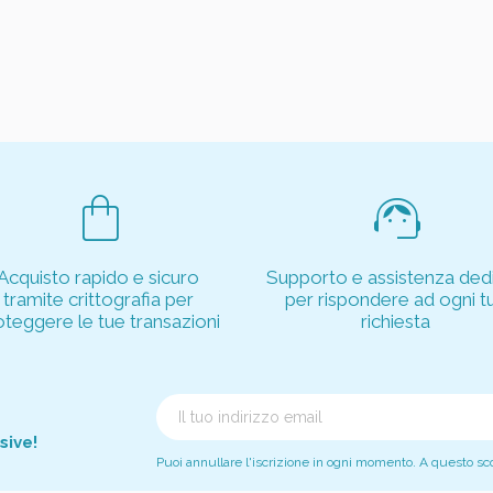
shopping_bag
support_agent
Acquisto rapido e sicuro
Supporto e assistenza dedi
tramite crittografia per
per rispondere ad ogni t
oteggere le tue transazioni
richiesta
sive!
Puoi annullare l'iscrizione in ogni momento. A questo scopo