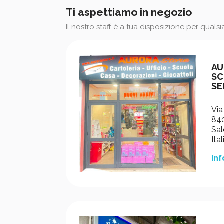
Ti aspettiamo in negozio
Il nostro staff è a tua disposizione per quals
AU
SC
SE
Via
840
Sal
Ital
Inf