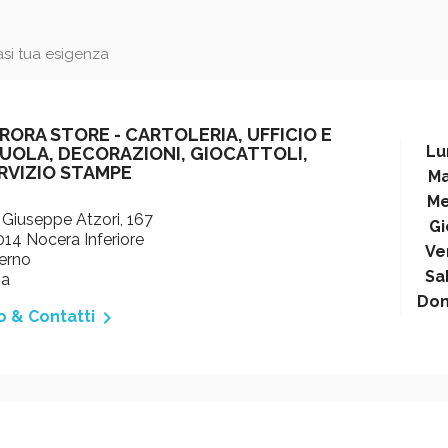
iasi tua esigenza
RORA STORE - CARTOLERIA, UFFICIO E
Lu
UOLA, DECORAZIONI, GIOCATTOLI,
RVIZIO STAMPE
Ma
Me
 Giuseppe Atzori, 167
Gi
14 Nocera Inferiore
Ve
erno
Sa
ia
Do

o & Contatti