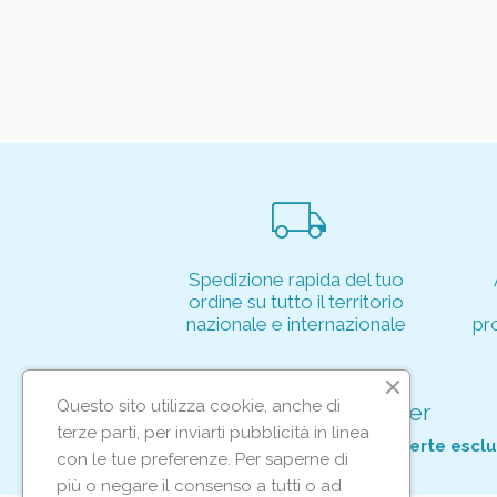
local_shipping
Spedizione rapida del tuo
ordine su tutto il territorio
nazionale e internazionale
pr
Questo sito utilizza cookie, anche di
Iscriviti alla nostra newsletter
terze parti, per inviarti pubblicità in linea
Per non perderti tutte le nostre offerte esclu
con le tue preferenze. Per saperne di
più o negare il consenso a tutti o ad