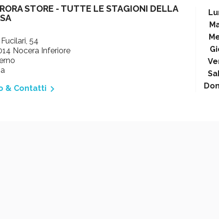
RORA STORE - TUTTE LE STAGIONI DELLA
Lu
SA
Ma
Me
 Fucilari, 54
Gi
14 Nocera Inferiore
erno
Ve
ia
Sa
Do

o & Contatti