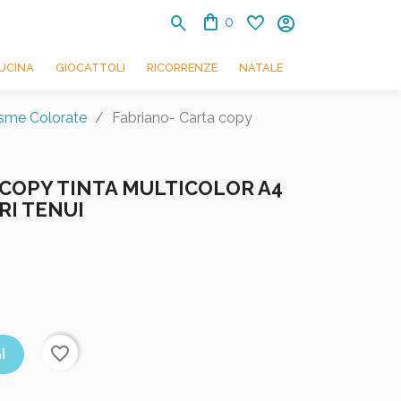
shopping_bag
search
favorite
account_circle
0
UCINA
GIOCATTOLI
RICORRENZE
NATALE
sme Colorate
Fabriano- Carta copy
 COPY TINTA MULTICOLOR A4
RI TENUI
favorite_border
I