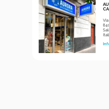
AU
CA
Via
840
Sal
Ital
Inf