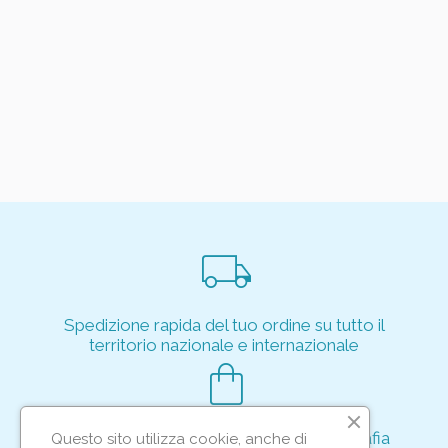
local_shipping
Spedizione rapida del tuo ordine su tutto il
territorio nazionale e internazionale
shopping_bag
Acquisto rapido e sicuro tramite crittografia
Questo sito utilizza cookie, anche di