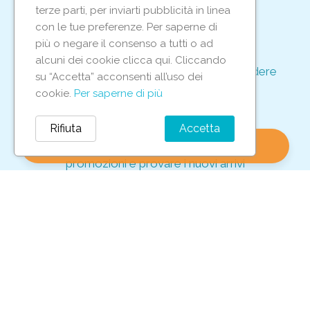
per proteggere le tue transazioni
terze parti, per inviarti pubblicità in linea
support_agent
con le tue preferenze. Per saperne di
più o negare il consenso a tutti o ad
alcuni dei cookie clicca qui. Cliccando
Supporto e assistenza dedicati per rispondere
su “Accetta” acconsenti all’uso dei
ad ogni tua richiesta
cookie.
Per saperne di più
storefront
Rifiuta
Accetta
shopping_bag
favorite
account_circle
0
Vieni in negozio per scoprire le nostre
promozioni e provare i nuovi arrivi
Iscriviti alla nostra newsletter
Per non perderti tutte le nostre offerte esclusive!