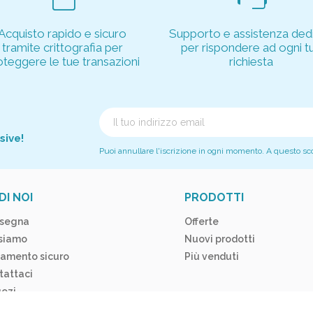
Acquisto rapido e sicuro
Supporto e assistenza dedi
tramite crittografia per
per rispondere ad ogni t
oteggere le tue transazioni
richiesta
sive!
Puoi annullare l'iscrizione in ogni momento. A questo scopo
DI NOI
PRODOTTI
segna
Offerte
 siamo
Nuovi prodotti
amento sicuro
Più venduti
tattaci
ozi