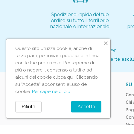
Spedizione rapida del tuo
ordine su tutto il territorio
nazionale e internazionale
pr
Questo sito utilizza cookie, anche di
Iscriviti alla nostra newsletter
terze parti, per inviarti pubblicità in linea
Per non perderti tutte le nostre offerte esclu
con le tue preferenze. Per saperne di
più o negare il consenso a tutti o ad
alcuni dei cookie clicca qui. Cliccando
su “Accetta” acconsenti all’uso dei
IL TUO ACCOUNT
SU 
cookie.
Per saperne di più
Tracciamento ordine
Con
Accedi
Chi
Rifiuta
Accetta
Crea account
Pag
Con
Neg