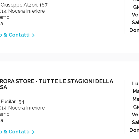
 Giuseppe Atzori, 167
Gi
14 Nocera Inferiore
Ve
erno
Sa
ia
Do

o & Contatti
RORA STORE - TUTTE LE STAGIONI DELLA
Lu
SA
Ma
Me
 Fucilari, 54
Gi
14 Nocera Inferiore
erno
Ve
ia
Sa
Do

o & Contatti