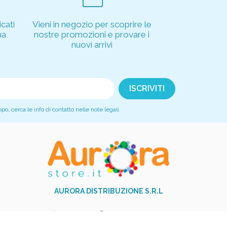
cati
Vieni in negozio per scoprire le
ua
nostre promozioni e provare i
nuovi arrivi
, cerca le info di contatto nelle note legali.
AURORA DISTRIBUZIONE S.R.L
+39 081 517 9251
phone