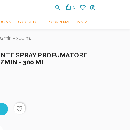
shopping_bag
search
favorite
account_circle
0
UCINA
GIOCATTOLI
RICORRENZE
NATALE
azmin - 300 ml
ANTE SPRAY PROFUMATORE
ZMIN - 300 ML
favorite_border
I