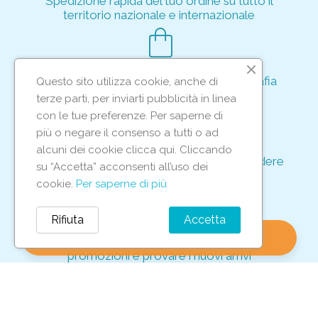
Spedizione rapida del tuo ordine su tutto il
territorio nazionale e internazionale
shopping_bag
Acquisto rapido e sicuro tramite crittografia
Questo sito utilizza cookie, anche di
per proteggere le tue transazioni
terze parti, per inviarti pubblicità in linea
support_agent
con le tue preferenze. Per saperne di
più o negare il consenso a tutti o ad
alcuni dei cookie clicca qui. Cliccando
Supporto e assistenza dedicati per rispondere
su “Accetta” acconsenti all’uso dei
ad ogni tua richiesta
cookie.
Per saperne di più
storefront
Rifiuta
Accetta
shopping_bag
favorite
account_circle
0
Vieni in negozio per scoprire le nostre
promozioni e provare i nuovi arrivi