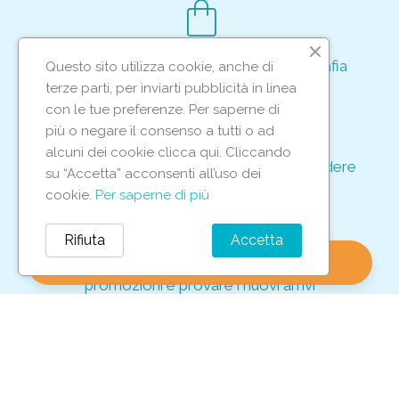
shopping_bag
Acquisto rapido e sicuro tramite crittografia
Questo sito utilizza cookie, anche di
per proteggere le tue transazioni
terze parti, per inviarti pubblicità in linea
support_agent
con le tue preferenze. Per saperne di
più o negare il consenso a tutti o ad
alcuni dei cookie clicca qui. Cliccando
Supporto e assistenza dedicati per rispondere
su “Accetta” acconsenti all’uso dei
ad ogni tua richiesta
cookie.
Per saperne di più
storefront
Rifiuta
Accetta
shopping_bag
favorite
account_circle
0
Vieni in negozio per scoprire le nostre
promozioni e provare i nuovi arrivi
Iscriviti alla nostra newsletter
Per non perderti tutte le nostre offerte esclusive!