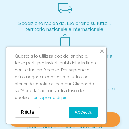
local_shipping
Spedizione rapida del tuo ordine su tutto il
territorio nazionale e internazionale
shopping_bag
Acquisto rapido e sicuro tramite crittografia
Questo sito utilizza cookie, anche di
per proteggere le tue transazioni
terze parti, per inviarti pubblicità in linea
support_agent
con le tue preferenze. Per saperne di
più o negare il consenso a tutti o ad
alcuni dei cookie clicca qui. Cliccando
Supporto e assistenza dedicati per rispondere
su “Accetta” acconsenti all’uso dei
ad ogni tua richiesta
cookie.
Per saperne di più
storefront
Rifiuta
Accetta
shopping_bag
favorite
account_circle
0
Vieni in negozio per scoprire le nostre
promozioni e provare i nuovi arrivi