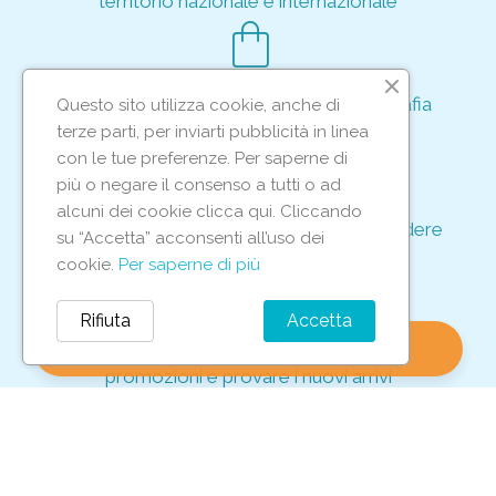
territorio nazionale e internazionale
shopping_bag
Acquisto rapido e sicuro tramite crittografia
Questo sito utilizza cookie, anche di
per proteggere le tue transazioni
terze parti, per inviarti pubblicità in linea
support_agent
con le tue preferenze. Per saperne di
più o negare il consenso a tutti o ad
alcuni dei cookie clicca qui. Cliccando
Supporto e assistenza dedicati per rispondere
su “Accetta” acconsenti all’uso dei
ad ogni tua richiesta
cookie.
Per saperne di più
storefront
Rifiuta
Accetta
shopping_bag
favorite
account_circle
0
Vieni in negozio per scoprire le nostre
promozioni e provare i nuovi arrivi
Iscriviti alla nostra newsletter