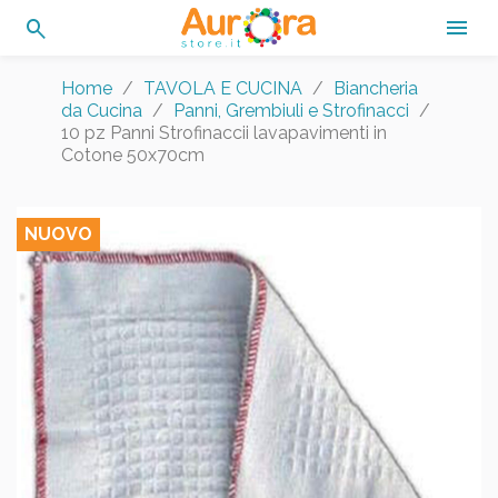
search

Home
TAVOLA E CUCINA
Biancheria
da Cucina
Panni, Grembiuli e Strofinacci
10 pz Panni Strofinaccii lavapavimenti in
Cotone 50x70cm
NUOVO