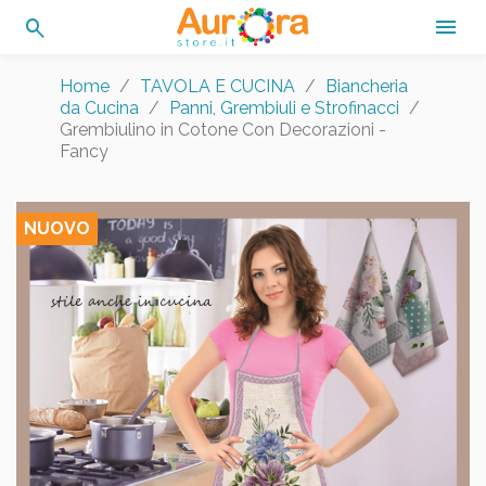
search

Home
TAVOLA E CUCINA
Biancheria
da Cucina
Panni, Grembiuli e Strofinacci
Grembiulino in Cotone Con Decorazioni -
Fancy
NUOVO