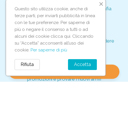
Acquisto rapido e sicuro tramite crittografia
Questo sito utilizza cookie, anche di
per proteggere le tue transazioni
terze parti, per inviarti pubblicità in linea
support_agent
con le tue preferenze. Per saperne di
più o negare il consenso a tutti o ad
alcuni dei cookie clicca qui. Cliccando
Supporto e assistenza dedicati per rispondere
su “Accetta” acconsenti all’uso dei
ad ogni tua richiesta
cookie.
Per saperne di più
storefront
Rifiuta
Accetta
shopping_bag
favorite
account_circle
0
Vieni in negozio per scoprire le nostre
promozioni e provare i nuovi arrivi
Iscriviti alla nostra newsletter
Per non perderti tutte le nostre offerte esclusive!