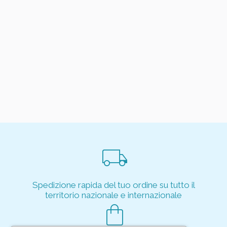
local_shipping
Spedizione rapida del tuo ordine su tutto il
territorio nazionale e internazionale
shopping_bag