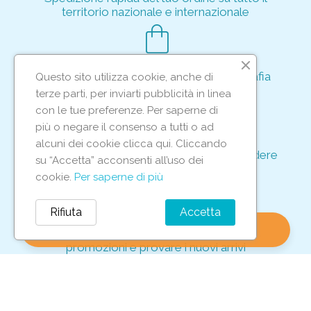
territorio nazionale e internazionale
shopping_bag
Acquisto rapido e sicuro tramite crittografia
Questo sito utilizza cookie, anche di
per proteggere le tue transazioni
terze parti, per inviarti pubblicità in linea
support_agent
con le tue preferenze. Per saperne di
più o negare il consenso a tutti o ad
alcuni dei cookie clicca qui. Cliccando
Supporto e assistenza dedicati per rispondere
su “Accetta” acconsenti all’uso dei
ad ogni tua richiesta
cookie.
Per saperne di più
storefront
Rifiuta
Accetta
shopping_bag
favorite
account_circle
0
Vieni in negozio per scoprire le nostre
promozioni e provare i nuovi arrivi