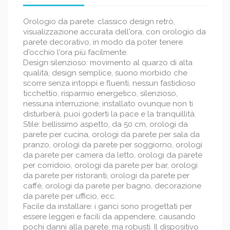
Orologio da parete: classico design retrò,
visualizzazione accurata dell'ora, con orologio da
parete decorativo, in modo da poter tenere
d'occhio l'ora più facilmente.
Design silenzioso: movimento al quarzo di alta
qualità, design semplice, suono morbido che
scorre senza intoppi e fluenti, nessun fastidioso
ticchettio, risparmio energetico, silenzioso,
nessuna interruzione, installato ovunque non ti
disturberà, puoi goderti la pace e la tranquillità.
Stile: bellissimo aspetto, da 50 cm, orologi da
parete per cucina, orologi da parete per sala da
pranzo, orologi da parete per soggiorno, orologi
da parete per camera da letto, orologi da parete
per corridoio, orologi da parete per bar, orologi
da parete per ristoranti, orologi da parete per
caffè, orologi da parete per bagno, decorazione
da parete per ufficio, ecc.
Facile da installare: i ganci sono progettati per
essere leggeri e facili da appendere, causando
pochi danni alla parete, ma robusti. Il dispositivo