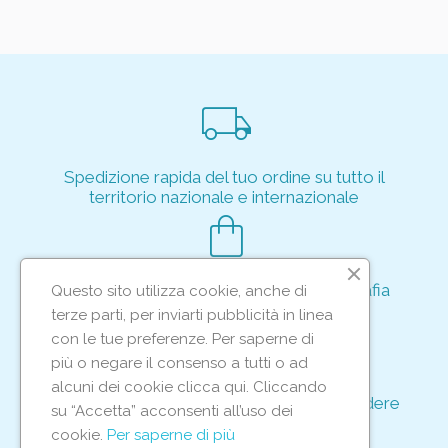
local_shipping
Spedizione rapida del tuo ordine su tutto il
territorio nazionale e internazionale
shopping_bag
Acquisto rapido e sicuro tramite crittografia
Questo sito utilizza cookie, anche di
per proteggere le tue transazioni
terze parti, per inviarti pubblicità in linea
support_agent
con le tue preferenze. Per saperne di
più o negare il consenso a tutti o ad
alcuni dei cookie clicca qui. Cliccando
Supporto e assistenza dedicati per rispondere
su “Accetta” acconsenti all’uso dei
ad ogni tua richiesta
cookie.
Per saperne di più