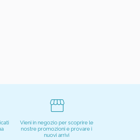
storefront
cati
Vieni in negozio per scoprire le
ua
nostre promozioni e provare i
nuovi arrivi