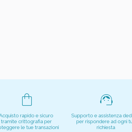
shopping_bag
support_agent
Acquisto rapido e sicuro
Supporto e assistenza dedi
tramite crittografia per
per rispondere ad ogni t
oteggere le tue transazioni
richiesta