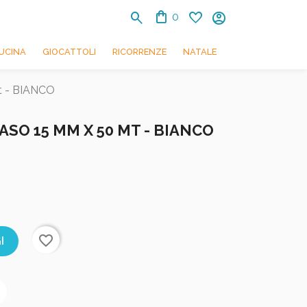
shopping_bag
search
favorite
account_circle
0
UCINA
GIOCATTOLI
RICORRENZE
NATALE
 - BIANCO
SO 15 MM X 50 MT - BIANCO
favorite_border
I