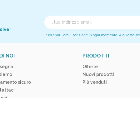
sive!
Puoi annullare l'iscrizione in ogni momento. A questo scopo
DI NOI
PRODOTTI
segna
Offerte
 siamo
Nuovi prodotti
amento sicuro
Più venduti
tattaci
ozi