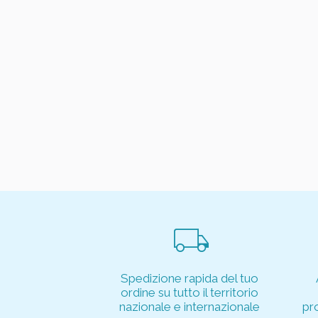
local_shipping
Spedizione rapida del tuo
ordine su tutto il territorio
nazionale e internazionale
pr