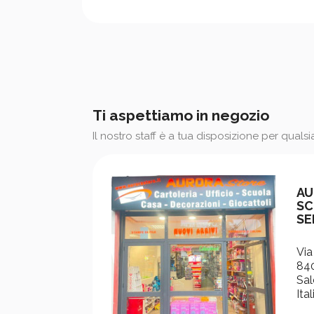
Ti aspettiamo in negozio
Il nostro staff è a tua disposizione per quals
AU
SC
SE
Via
840
Sal
Ital