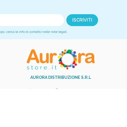
, cerca le info di contatto nelle note legali.
AURORA DISTRIBUZIONE S.R.L
+39 081 517 9251
phone
Via Garibaldi,23 - 84014 Nocera
Inferiore (SA)
Piva: 06017310654