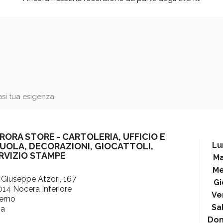
iasi tua esigenza
RORA STORE - CARTOLERIA, UFFICIO E
Lu
UOLA, DECORAZIONI, GIOCATTOLI,
RVIZIO STAMPE
Ma
Me
 Giuseppe Atzori, 167
Gi
14 Nocera Inferiore
Ve
erno
Sa
ia
Do