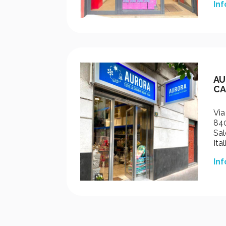
Inf
AU
CA
Via
840
Sal
Ital
Inf