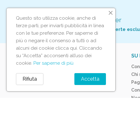
Questo sito utilizza cookie, anche di
Iscriviti alla nostra newsletter
terze parti, per inviarti pubblicità in linea
Per non perderti tutte le nostre offerte esclu
con le tue preferenze. Per saperne di
più o negare il consenso a tutti o ad
alcuni dei cookie clicca qui. Cliccando
su “Accetta” acconsenti all’uso dei
IL TUO ACCOUNT
SU 
cookie.
Per saperne di più
Tracciamento ordine
Con
Accedi
Chi
Rifiuta
Accetta
Crea account
Pag
Con
Neg