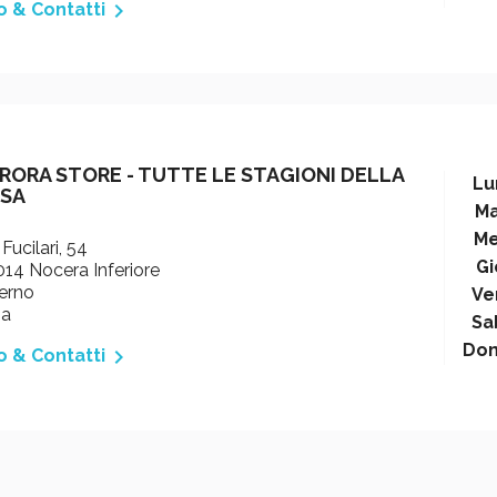

o & Contatti
RORA STORE - TUTTE LE STAGIONI DELLA
Lu
SA
Ma
Me
 Fucilari, 54
Gi
14 Nocera Inferiore
erno
Ve
ia
Sa
Do

o & Contatti