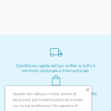
local_shipping
Spedizione rapida del tuo ordine su tutto il
territorio nazionale e internazionale
shopping_bag
Acquisto rapido e sicuro tramite crittografia
Questo sito utilizza cookie, anche di
per proteggere le tue transazioni
terze parti, per inviarti pubblicità in linea
support_agent
con le tue preferenze. Per saperne di