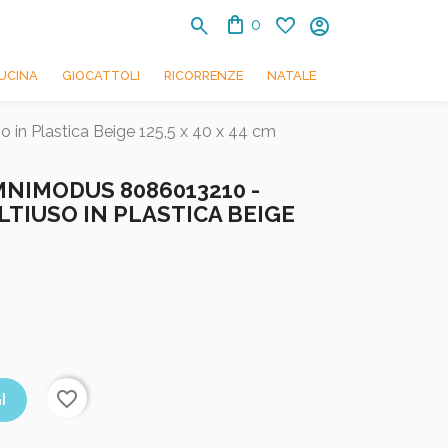
shopping_bag
search
favorite
account_circle
0
UCINA
GIOCATTOLI
RICORRENZE
NATALE
in Plastica Beige 125,5 x 40 x 44 cm
NIMODUS 8086013210 -
TIUSO IN PLASTICA BEIGE
favorite_border
I