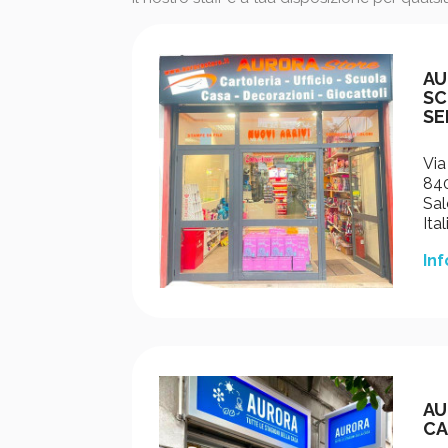
AU
SC
SE
Via
840
Sal
Ital
Inf
AU
CA