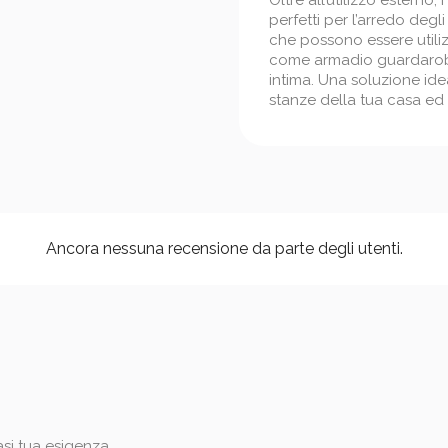
Oltre all’utilizzo esterno
perfetti per l’arredo degli
che possono essere util
come armadio guardaroba 
intima. Una soluzione id
stanze della tua casa ed 
Ancora nessuna recensione da parte degli utenti.
iasi tua esigenza