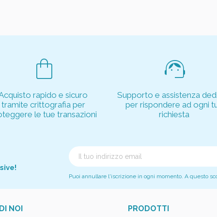
shopping_bag
support_agent
Acquisto rapido e sicuro
Supporto e assistenza dedi
tramite crittografia per
per rispondere ad ogni t
oteggere le tue transazioni
richiesta
sive!
Puoi annullare l'iscrizione in ogni momento. A questo scopo
DI NOI
PRODOTTI