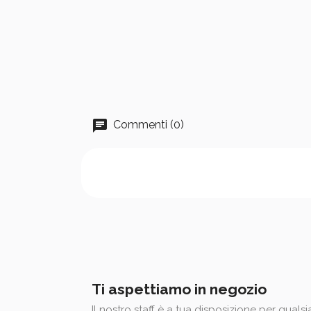
Commenti (0)
Ti aspettiamo in negozio
Il nostro staff è a tua disposizione per quals