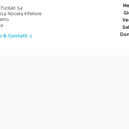
Me
 Fucilari, 54
Gi
14 Nocera Inferiore
erno
Ve
ia
Sa
Do

o & Contatti