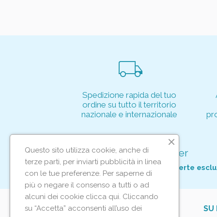
local_shipping
Spedizione rapida del tuo
ordine su tutto il territorio
nazionale e internazionale
pr
Questo sito utilizza cookie, anche di
Iscriviti alla nostra newsletter
terze parti, per inviarti pubblicità in linea
Per non perderti tutte le nostre offerte esclu
con le tue preferenze. Per saperne di
più o negare il consenso a tutti o ad
alcuni dei cookie clicca qui. Cliccando
su “Accetta” acconsenti all’uso dei
IL TUO ACCOUNT
SU 