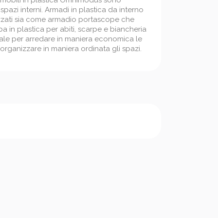
, i mobili in plastica Omnimodus sono
 spazi interni. Armadi in plastica da interno
izzati sia come armadio portascope che
in plastica per abiti, scarpe e biancheria
eale per arredare in maniera economica le
organizzare in maniera ordinata gli spazi.