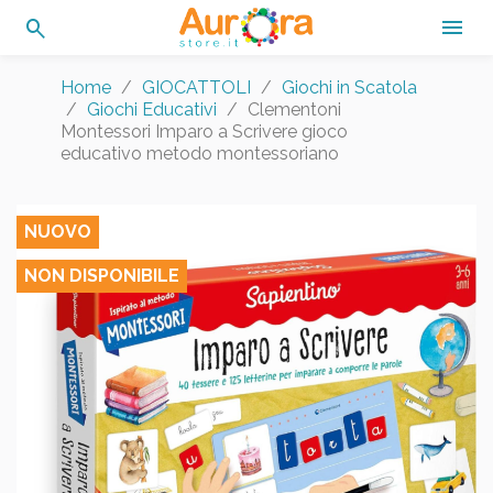
search

Home
GIOCATTOLI
Giochi in Scatola
Giochi Educativi
Clementoni
Montessori Imparo a Scrivere gioco
educativo metodo montessoriano
NUOVO
NON DISPONIBILE