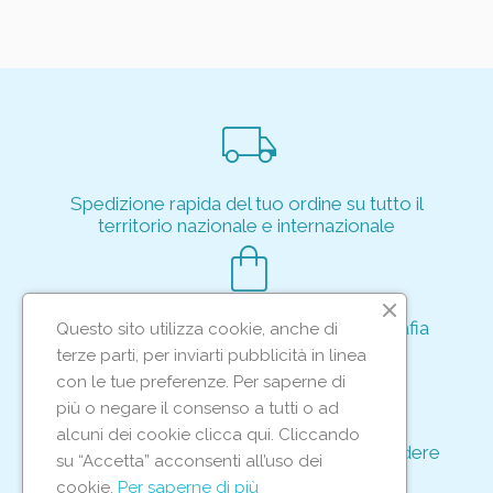
local_shipping
Spedizione rapida del tuo ordine su tutto il
territorio nazionale e internazionale
shopping_bag
Acquisto rapido e sicuro tramite crittografia
Questo sito utilizza cookie, anche di
per proteggere le tue transazioni
terze parti, per inviarti pubblicità in linea
support_agent
con le tue preferenze. Per saperne di
più o negare il consenso a tutti o ad
alcuni dei cookie clicca qui. Cliccando
Supporto e assistenza dedicati per rispondere
su “Accetta” acconsenti all’uso dei
ad ogni tua richiesta
cookie.
Per saperne di più