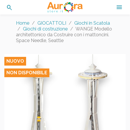
search

Home
GIOCATTOLI
Giochi in Scatola
Giochi di costruzione
WANGE Modello
architettonico da Costruire con i mattoncini.
Space Needle, Seattle
NUOVO
NON DISPONIBILE