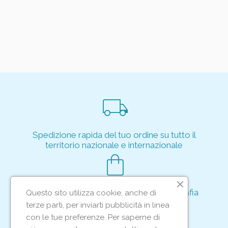
local_shipping
Spedizione rapida del tuo ordine su tutto il
territorio nazionale e internazionale
shopping_bag
Acquisto rapido e sicuro tramite crittografia
Questo sito utilizza cookie, anche di
per proteggere le tue transazioni
terze parti, per inviarti pubblicità in linea
support_agent
con le tue preferenze. Per saperne di