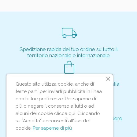
local_shipping
Spedizione rapida del tuo ordine su tutto il
territorio nazionale e internazionale
shopping_bag
Acquisto rapido e sicuro tramite crittografia
Questo sito utilizza cookie, anche di
per proteggere le tue transazioni
terze parti, per inviarti pubblicità in linea
support_agent
con le tue preferenze. Per saperne di
più o negare il consenso a tutti o ad
alcuni dei cookie clicca qui. Cliccando
Supporto e assistenza dedicati per rispondere
su “Accetta” acconsenti all’uso dei
ad ogni tua richiesta
cookie.
Per saperne di più
storefront