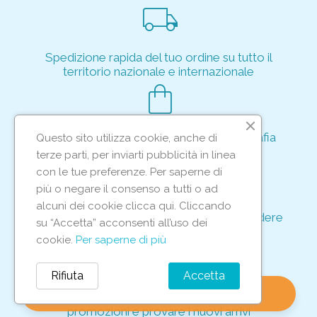
local_shipping
Spedizione rapida del tuo ordine su tutto il
territorio nazionale e internazionale
shopping_bag
Acquisto rapido e sicuro tramite crittografia
Questo sito utilizza cookie, anche di
per proteggere le tue transazioni
terze parti, per inviarti pubblicità in linea
support_agent
con le tue preferenze. Per saperne di
più o negare il consenso a tutti o ad
alcuni dei cookie clicca qui. Cliccando
Supporto e assistenza dedicati per rispondere
su “Accetta” acconsenti all’uso dei
ad ogni tua richiesta
cookie.
Per saperne di più
storefront
Rifiuta
Accetta
shopping_bag
favorite
account_circle
0
Vieni in negozio per scoprire le nostre
promozioni e provare i nuovi arrivi