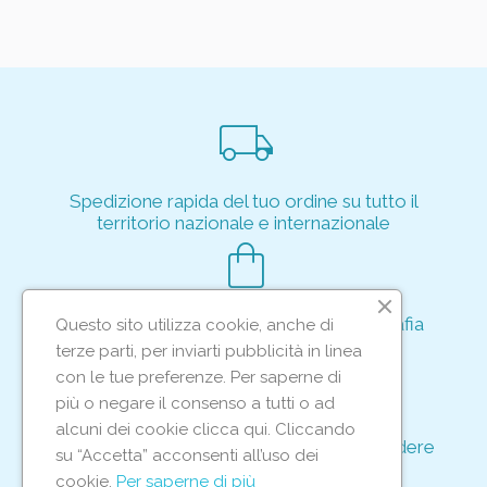
local_shipping
Spedizione rapida del tuo ordine su tutto il
territorio nazionale e internazionale
shopping_bag
Acquisto rapido e sicuro tramite crittografia
Questo sito utilizza cookie, anche di
per proteggere le tue transazioni
terze parti, per inviarti pubblicità in linea
support_agent
con le tue preferenze. Per saperne di
più o negare il consenso a tutti o ad
alcuni dei cookie clicca qui. Cliccando
Supporto e assistenza dedicati per rispondere
su “Accetta” acconsenti all’uso dei
ad ogni tua richiesta
cookie.
Per saperne di più