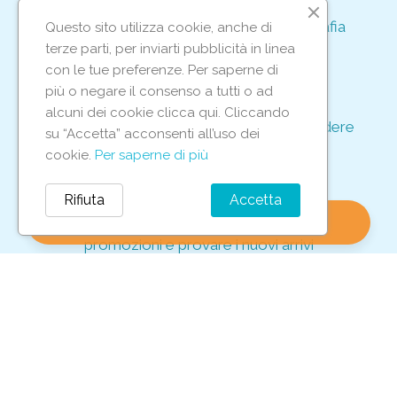
Acquisto rapido e sicuro tramite crittografia
Questo sito utilizza cookie, anche di
per proteggere le tue transazioni
terze parti, per inviarti pubblicità in linea
support_agent
con le tue preferenze. Per saperne di
più o negare il consenso a tutti o ad
alcuni dei cookie clicca qui. Cliccando
Supporto e assistenza dedicati per rispondere
su “Accetta” acconsenti all’uso dei
ad ogni tua richiesta
cookie.
Per saperne di più
storefront
Rifiuta
Accetta
shopping_bag
favorite
account_circle
0
Vieni in negozio per scoprire le nostre
promozioni e provare i nuovi arrivi
Iscriviti alla nostra newsletter
Per non perderti tutte le nostre offerte esclusive!