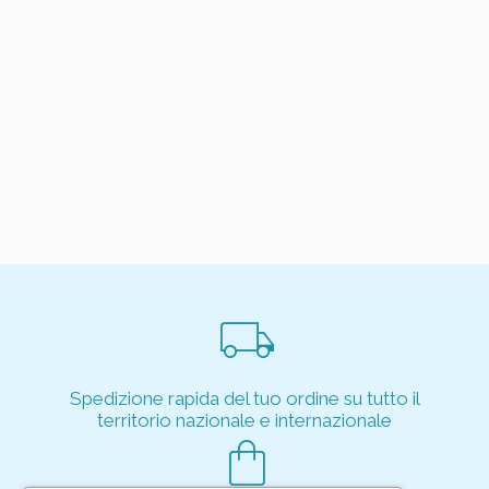
local_shipping
Spedizione rapida del tuo ordine su tutto il
territorio nazionale e internazionale
shopping_bag