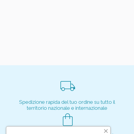
local_shipping
Spedizione rapida del tuo ordine su tutto il
territorio nazionale e internazionale
shopping_bag