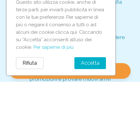
Acquisto rapido e sicuro tramite crittografia
Questo sito utilizza cookie, anche di
per proteggere le tue transazioni
terze parti, per inviarti pubblicità in linea
support_agent
con le tue preferenze. Per saperne di
più o negare il consenso a tutti o ad
alcuni dei cookie clicca qui. Cliccando
Supporto e assistenza dedicati per rispondere
su “Accetta” acconsenti all’uso dei
ad ogni tua richiesta
cookie.
Per saperne di più
storefront
Rifiuta
Accetta
shopping_bag
favorite
account_circle
0
Vieni in negozio per scoprire le nostre
promozioni e provare i nuovi arrivi
Iscriviti alla nostra newsletter
Per non perderti tutte le nostre offerte esclusive!