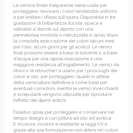
La vernice finale trasparente viene usata per
proteggere, ravvivare i colori rendendoli uniformi
e per limitare i riflessi sull'opera. Disponibile in tre
gradazioni di brillantezza (lucida, opaca e
satinata) si stende sul dipinto con una
pennellessa morbida o nebulizzata in spray dopo
la completa essiccazione dei colori (alcuni mesi
per l'olio, alcuni giorni per gli acrilici). Le vernici
finali possono essere a base di solvente o a base
d'acqua per una rapida essicazione e una
maggiore resistenza all'ingiallimento. Le vernici da
ritocco (à retoucher) si usano per i prosciughi dei
colori a olio, per proteggere i quadri in attesa
della verniciatura definitiva e come base per
eventuali correzioni, mentre le vernici invecchianti
e screpolanti vengono utilizzate per riprodurre
l'effetto dei dipinti antichi
Fissativo spray per proteggere e conservare nel
tempo disegni a con pittura ad olio ed acrilica
E’ incolore, inodore e resistente ai raggi UV e
grazie alla sua formulazione non altera né i colori