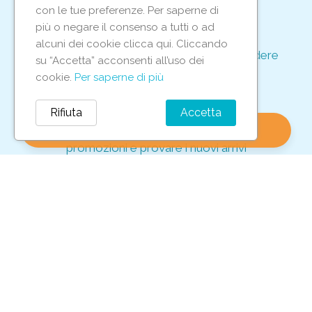
support_agent
con le tue preferenze. Per saperne di
più o negare il consenso a tutti o ad
alcuni dei cookie clicca qui. Cliccando
Supporto e assistenza dedicati per rispondere
su “Accetta” acconsenti all’uso dei
ad ogni tua richiesta
cookie.
Per saperne di più
storefront
Rifiuta
Accetta
shopping_bag
favorite
account_circle
0
Vieni in negozio per scoprire le nostre
promozioni e provare i nuovi arrivi
Iscriviti alla nostra newsletter
Per non perderti tutte le nostre offerte esclusive!