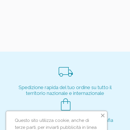
local_shipping
Spedizione rapida del tuo ordine su tutto il
territorio nazionale e internazionale
shopping_bag
Acquisto rapido e sicuro tramite crittografia
Questo sito utilizza cookie, anche di
per proteggere le tue transazioni
terze parti, per inviarti pubblicità in linea