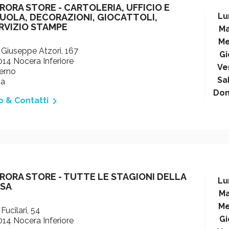
RORA STORE - CARTOLERIA, UFFICIO E
Lu
UOLA, DECORAZIONI, GIOCATTOLI,
RVIZIO STAMPE
Ma
Me
 Giuseppe Atzori, 167
Gi
14 Nocera Inferiore
Ve
erno
Sa
ia
Do

o & Contatti
RORA STORE - TUTTE LE STAGIONI DELLA
Lu
SA
Ma
Me
 Fucilari, 54
Gi
14 Nocera Inferiore