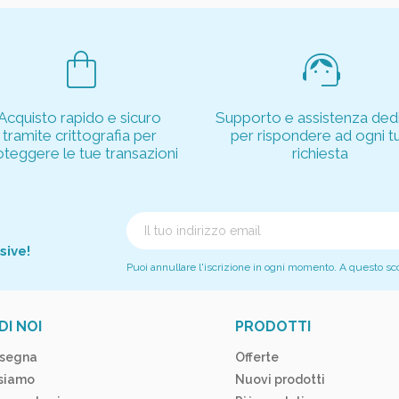
shopping_bag
support_agent
Acquisto rapido e sicuro
Supporto e assistenza dedi
tramite crittografia per
per rispondere ad ogni t
oteggere le tue transazioni
richiesta
sive!
Puoi annullare l'iscrizione in ogni momento. A questo scopo
DI NOI
PRODOTTI
segna
Offerte
 siamo
Nuovi prodotti