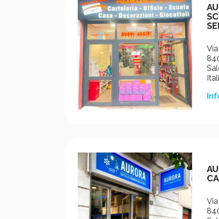
AU
SC
SE
Via
840
Sal
Ital
Inf
AU
CA
Via
840