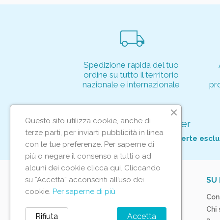
local_shipping
Spedizione rapida del tuo
ordine su tutto il territorio
nazionale e internazionale
pr
Questo sito utilizza cookie, anche di
Iscriviti alla nostra newsletter
terze parti, per inviarti pubblicità in linea
Per non perderti tutte le nostre offerte esclu
con le tue preferenze. Per saperne di
più o negare il consenso a tutti o ad
alcuni dei cookie clicca qui. Cliccando
su “Accetta” acconsenti all’uso dei
IL TUO ACCOUNT
SU 
cookie.
Per saperne di più
Tracciamento ordine
Con
Accedi
Chi
Rifiuta
Accetta