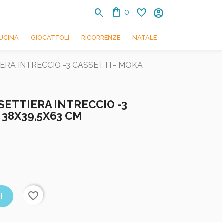
shopping_bag
search
favorite
account_circle
0
UCINA
GIOCATTOLI
RICORRENZE
NATALE
TTIERA INTRECCIO -3 CASSETTI - MOKA
SETTIERA INTRECCIO -3
 38X39,5X63 CM
favorite_border
I