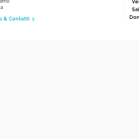
erno
Ve
ia
Sa
Do

o & Contatti