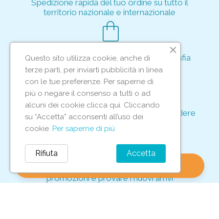
Spedizione rapida del tuo ordine su tutto il
territorio nazionale e internazionale
shopping_bag
Acquisto rapido e sicuro tramite crittografia
Questo sito utilizza cookie, anche di
per proteggere le tue transazioni
terze parti, per inviarti pubblicità in linea
support_agent
con le tue preferenze. Per saperne di
più o negare il consenso a tutti o ad
alcuni dei cookie clicca qui. Cliccando
Supporto e assistenza dedicati per rispondere
su “Accetta” acconsenti all’uso dei
ad ogni tua richiesta
cookie.
Per saperne di più
storefront
Rifiuta
Accetta
shopping_bag
favorite
account_circle
0
Vieni in negozio per scoprire le nostre
promozioni e provare i nuovi arrivi