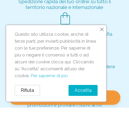
Spedizione rapida del tuo ordine su tutto il
territorio nazionale e internazionale
shopping_bag
Acquisto rapido e sicuro tramite crittografia
Questo sito utilizza cookie, anche di
per proteggere le tue transazioni
terze parti, per inviarti pubblicità in linea
support_agent
con le tue preferenze. Per saperne di
più o negare il consenso a tutti o ad
alcuni dei cookie clicca qui. Cliccando
Supporto e assistenza dedicati per rispondere
su “Accetta” acconsenti all’uso dei
ad ogni tua richiesta
cookie.
Per saperne di più
storefront
Rifiuta
Accetta
shopping_bag
favorite
account_circle
0
Vieni in negozio per scoprire le nostre
promozioni e provare i nuovi arrivi