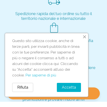
local_shipping
Spedizione rapida del tuo ordine su tutto il
territorio nazionale e internazionale
shopping_bag
Acquisto rapido e sicuro tramite crittografia
Questo sito utilizza cookie, anche di
per proteggere le tue transazioni
terze parti, per inviarti pubblicità in linea
support_agent
con le tue preferenze. Per saperne di
più o negare il consenso a tutti o ad
alcuni dei cookie clicca qui. Cliccando
Supporto e assistenza dedicati per rispondere
su “Accetta” acconsenti all’uso dei
ad ogni tua richiesta
cookie.
Per saperne di più
storefront
Rifiuta
Accetta
shopping_bag
favorite
account_circle
0
Vieni in negozio per scoprire le nostre
promozioni e provare i nuovi arrivi